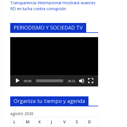
Transparencia Internacional mostrará avances
RD en lucha contra corrupción
PERIODISMO Y SOCIEDAD TV
Reproductor
de
vídeo
00:00
26:21
Organiza tu tiempo y agenda
agosto 2026
L
M
X
J
V
S
D