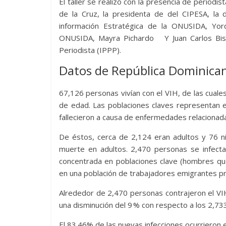
El taller se realizó con la presencia de periodi
de la Cruz, la presidenta de del CIPESA, la 
información Estratégica de la ONUSIDA, Yor
ONUSIDA, Mayra Pichardo Y Juan Carlos Bison
Periodista (IPPP).
Datos de República Dominican
67,126 personas vivían con el VIH, de las cual
de edad. Las poblaciones claves representan e
fallecieron a causa de enfermedades relacionada
De éstos, cerca de 2,124 eran adultos y 76 n
muerte en adultos. 2,470 personas se infecta
concentrada en poblaciones clave (hombres qu
en una población de trabajadores emigrantes pr
Alrededor de 2,470 personas contrajeron el VIH
una disminución del 9 % con respecto a los 2,733
El 83.46% de las nuevas infecciones ocurriero