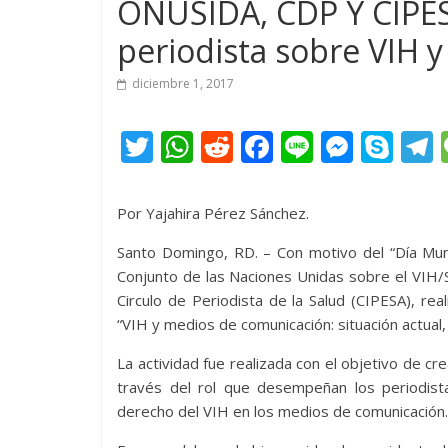
ONUSIDA, CDP Y CIPESA
periodista sobre VIH 
diciembre 1, 2017
T
W
R
F
Li
M
S
w
h
e
ac
n
e
k
e
itt
at
d
e
e
ss
y
Por Yajahira Pérez Sánchez.
er
s
di
b
e
p
Santo Domingo, RD. – Con motivo del “Día Mund
A
t
o
n
e
Conjunto de las Naciones Unidas sobre el VIH/
p
o
g
Circulo de Periodista de la Salud (CIPESA), re
“VIH y medios de comunicación: situación actual
p
k
er
La actividad fue realizada con el objetivo de cr
través del rol que desempeñan los periodist
derecho del VIH en los medios de comunicación.