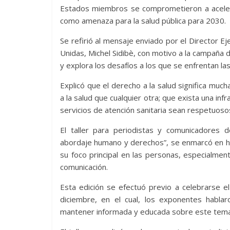
Estados miembros se comprometieron a acelera
como amenaza para la salud pública para 2030.
Se refirió al mensaje enviado por el Director 
Unidas, Michel Sidibè, con motivo a la campaña d
y explora los desafíos a los que se enfrentan l
Explicó que el derecho a la salud significa mu
a la salud que cualquier otra; que exista una inf
servicios de atención sanitaria sean respetuoso
El taller para periodistas y comunicadores 
abordaje humano y derechos”, se enmarcó en h
su foco principal en las personas, especialmen
comunicación.
Esta edición se efectuó previo a celebrarse 
diciembre, en el cual, los exponentes hablar
mantener informada y educada sobre este tema t