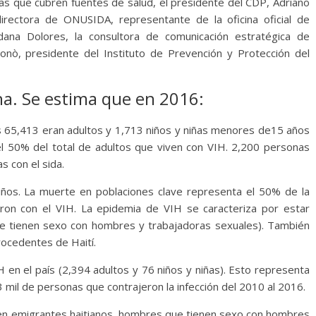
stas que cubren fuentes de salud, el presidente del CDP, Adriano
directora de ONUSIDA, representante de la oficina oficial de
dana Dolores, la consultora de comunicación estratégica de
ò, presidente del Instituto de Prevención y Protección del
a. Se estima que en 2016:
es 65,413 eran adultos y 1,713 niños y niñas menores de15 años
l 50% del total de adultos que viven con VIH. 2,200 personas
s con el sida.
iños. La muerte en poblaciones clave representa el 50% de la
ron con el VIH. La epidemia de VIH se caracteriza por estar
e tienen sexo con hombres y trabajadoras sexuales). También
ocedentes de Haití.
 en el país (2,394 adultos y 76 niños y niñas). Esto representa
 mil de personas que contrajeron la infección del 2010 al 2016.
n en emigrantes haitianos, hombres que tienen sexo con hombres