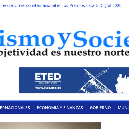
econocimiento internacional en los Premios Latam Digital 2026
da año es Día Nacional de la lucha contra el cáncer infantil
ATERAL DE LA COALICIÓN
ad Albizu apoyarán rehabilitación de reclusos
lendario de Consulta Nacional por la Educación
TERNACIONALES
ECONOMIA Y FINANZAS
GOBIERNO
MUNI