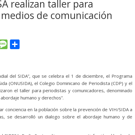
 realizan taller para
y medios de comunicación
T
M
C
l
e
o
e
ss
m
gr
a
p
ial del SIDA”, que se celebra el 1 de diciembre, el Programa
a
g
ar
Sida (ONUSIDA), el Colegio Dominicano de Periodista (CDP) y el
m
e
ti
alizaron el taller para periodistas y comunicadores, denominado
, abordaje humano y derechos”.
r
ear conciencia en la población sobre la prevención de VIH/SIDA a
as, se desarrolló un dialogo sobre el abordaje humano y de