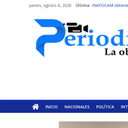
jueves, agosto 6, 2026
Última:
INAFOCAM obtiene r
15 de febrero de ca
EL ENFOQUE UNIL
MESCyT y Universid
MESCyT presenta ca
INICIO
NACIONALES
POLÍTICA
IN