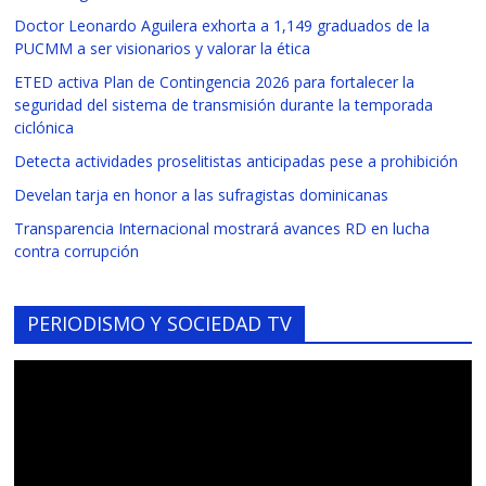
Doctor Leonardo Aguilera exhorta a 1,149 graduados de la
PUCMM a ser visionarios y valorar la ética
ETED activa Plan de Contingencia 2026 para fortalecer la
seguridad del sistema de transmisión durante la temporada
ciclónica
Detecta actividades proselitistas anticipadas pese a prohibición
Develan tarja en honor a las sufragistas dominicanas
Transparencia Internacional mostrará avances RD en lucha
contra corrupción
PERIODISMO Y SOCIEDAD TV
Reproductor
de
vídeo