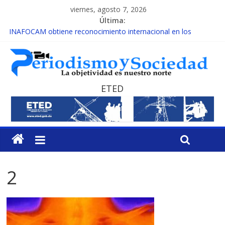
viernes, agosto 7, 2026
Última:
INAFOCAM obtiene reconocimiento internacional en los
Premios Latam Digital 2026
15 de febrero de cada año es Día Nacional de la lucha contra el
cáncer infantil
EL ENFOQUE UNILATERAL DE LA COALICIÓN
MESCyT y Universidad Albizu apoyarán rehabilitación de
ETED
reclusos
MESCyT presenta calendario de Consulta Nacional por la
Educación
2