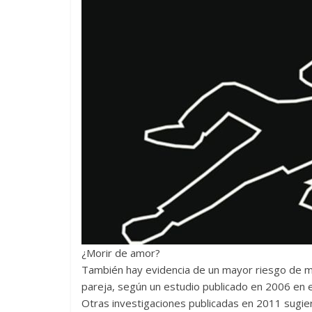
¿Morir de amor?
También hay evidencia de un mayor riesgo de m
pareja, según un estudio publicado en 2006 en e
Otras investigaciones publicadas en 2011 sugie