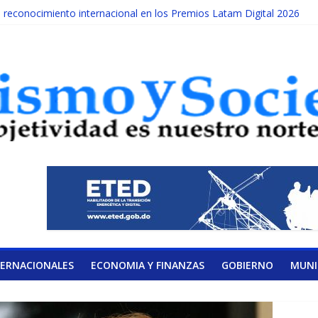
econocimiento internacional en los Premios Latam Digital 2026
da año es Día Nacional de la lucha contra el cáncer infantil
ATERAL DE LA COALICIÓN
ad Albizu apoyarán rehabilitación de reclusos
lendario de Consulta Nacional por la Educación
TERNACIONALES
ECONOMIA Y FINANZAS
GOBIERNO
MUNI