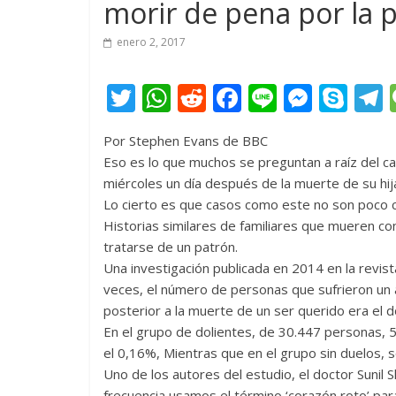
morir de pena por la 
enero 2, 2017
T
W
R
F
Li
M
S
w
h
e
ac
n
e
k
e
Por Stephen Evans de BBC
itt
at
d
e
e
ss
y
Eso es lo que muchos se preguntan a raíz del ca
er
s
di
b
e
p
miércoles un día después de la muerte de su hija,
A
t
o
n
e
Lo cierto es que casos como este no son poco
Historias similares de familiares que mueren c
p
o
g
tratarse de un patrón.
p
k
er
Una investigación publicada en 2014 en la revis
veces, el número de personas que sufrieron un 
posterior a la muerte de un ser querido era el
En el grupo de dolientes, de 30.447 personas, 5
el 0,16%, Mientras que en el grupo sin duelos, s
Uno de los autores del estudio, el doctor Sunil S
frecuencia usamos el término ‘corazón roto’ par