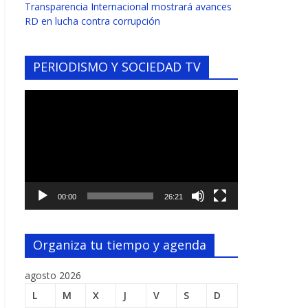
Transparencia Internacional mostrará avances
RD en lucha contra corrupción
PERIODISMO Y SOCIEDAD TV
Reproductor
de
vídeo
00:00
26:21
Organiza tu tiempo y agenda
agosto 2026
L
M
X
J
V
S
D