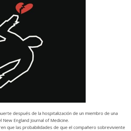
uerte después de la hospitalización de un miembro de una
l New England Journal of Medicine.
ren que las probabilidades de que el compañero sobreviviente