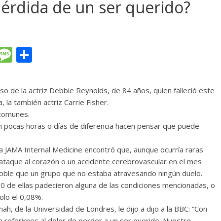
pérdida de un ser querido?
T
M
C
l
e
o
e
ss
m
so de la actriz Debbie Reynolds, de 84 años, quien falleció este
gr
a
p
 la también actriz Carrie Fisher.
a
g
ar
 comunes.
on pocas horas o días de diferencia hacen pensar que puede
m
e
ti
r
ta JAMA Internal Medicine encontró que, aunque ocurría raras
ataque al corazón o un accidente cerebrovascular en el mes
 doble que un grupo que no estaba atravesando ningún duelo.
0 de ellas padecieron alguna de las condiciones mencionadas, o
olo el 0,08%.
hah, de la Universidad de Londres, le dijo a dijo a la BBC: “Con
a referirnos al dolor de perder a un ser querido. Nuestro