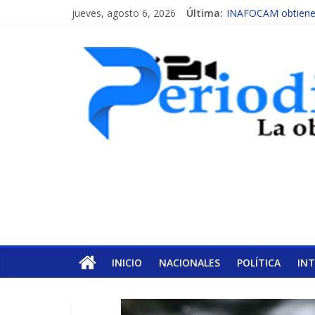
jueves, agosto 6, 2026
Última:
INAFOCAM obtiene r
15 de febrero de ca
EL ENFOQUE UNIL
MESCyT y Universid
MESCyT presenta ca
INICIO
NACIONALES
POLÍTICA
IN