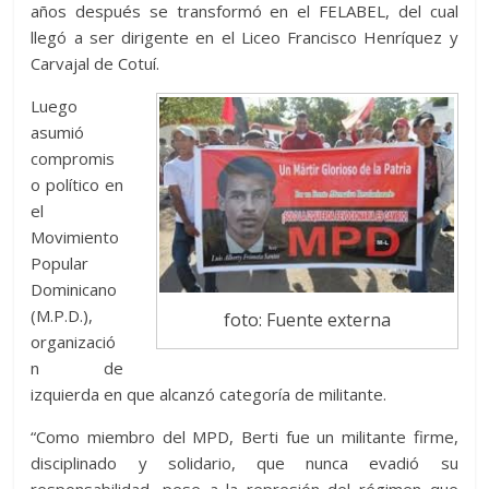
años después se transformó en el FELABEL, del cual
llegó a ser dirigente en el Liceo Francisco Henríquez y
Carvajal de Cotuí.
Luego
asumió
compromis
o político en
el
Movimiento
Popular
Dominicano
(M.P.D.),
foto: Fuente externa
organizació
n de
izquierda en que alcanzó categoría de militante.
“Como miembro del MPD, Berti fue un militante firme,
disciplinado y solidario, que nunca evadió su
responsabilidad, pese a la represión del régimen que