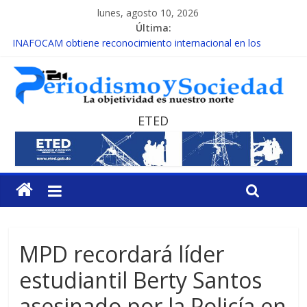
lunes, agosto 10, 2026
Última:
INAFOCAM obtiene reconocimiento internacional en los
Premios Latam Digital 2026
15 de febrero de cada año es Día Nacional de la lucha contra el
cáncer infantil
EL ENFOQUE UNILATERAL DE LA COALICIÓN
MESCyT y Universidad Albizu apoyarán rehabilitación de
ETED
reclusos
MESCyT presenta calendario de Consulta Nacional por la
Educación
MPD recordará líder
estudiantil Berty Santos
asesinado por la Policía en