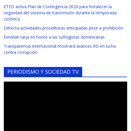
ETED activa Plan de Contingencia 2026 para fortalecer la
seguridad del sistema de transmisión durante la temporada
ciclónica
Detecta actividades proselitistas anticipadas pese a prohibición
Develan tarja en honor a las sufragistas dominicanas
Transparencia Internacional mostrará avances RD en lucha
contra corrupción
PERIODISMO Y SOCIEDAD TV
Reproductor
de
vídeo