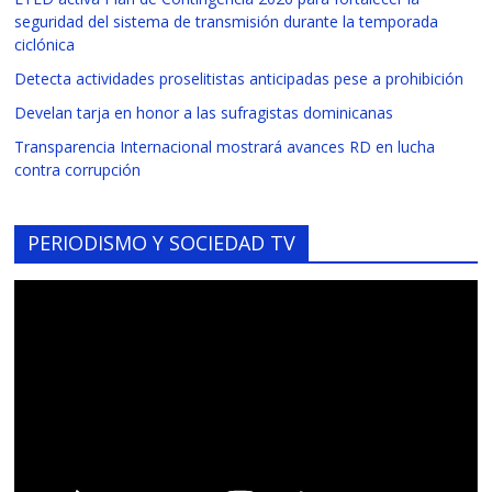
seguridad del sistema de transmisión durante la temporada
ciclónica
Detecta actividades proselitistas anticipadas pese a prohibición
Develan tarja en honor a las sufragistas dominicanas
Transparencia Internacional mostrará avances RD en lucha
contra corrupción
PERIODISMO Y SOCIEDAD TV
Reproductor
de
vídeo