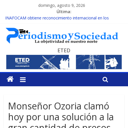
domingo, agosto 9, 2026
Última:
INAFOCAM obtiene reconocimiento internacional en los
Premios Latam Digital 2026
15 de febrero de cada año es Día Nacional de la lucha contra el
cáncer infantil
EL ENFOQUE UNILATERAL DE LA COALICIÓN
MESCyT y Universidad Albizu apoyarán rehabilitación de
ETED
reclusos
MESCyT presenta calendario de Consulta Nacional por la
Educación
Monseñor Ozoria clamó
hoy por una solución a la
gran cantidad de presos