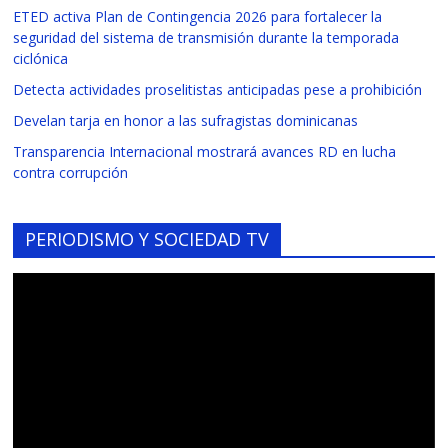
ETED activa Plan de Contingencia 2026 para fortalecer la
seguridad del sistema de transmisión durante la temporada
ciclónica
Detecta actividades proselitistas anticipadas pese a prohibición
Develan tarja en honor a las sufragistas dominicanas
Transparencia Internacional mostrará avances RD en lucha
contra corrupción
PERIODISMO Y SOCIEDAD TV
Reproductor
de
vídeo