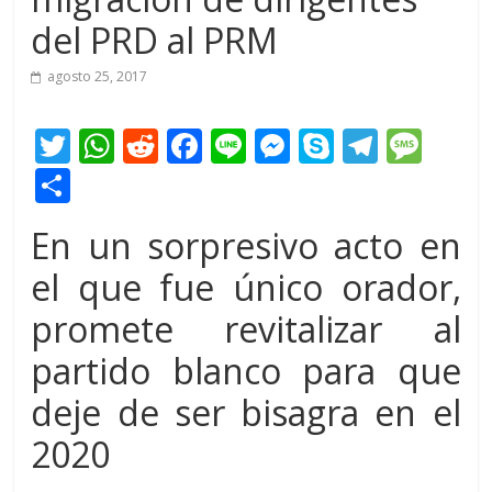
del PRD al PRM
agosto 25, 2017
T
W
R
F
Li
M
S
T
M
w
h
e
ac
n
e
k
el
e
C
itt
at
d
e
e
ss
y
e
ss
o
En un sorpresivo acto en
er
s
di
b
e
p
gr
a
m
A
t
o
n
e
a
g
el que fue único orador,
p
p
o
g
m
e
ar
promete revitalizar al
p
k
er
ti
partido blanco para que
r
deje de ser bisagra en el
2020