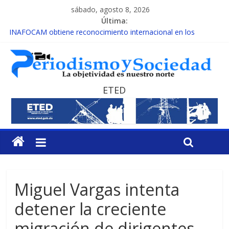
sábado, agosto 8, 2026
Última:
INAFOCAM obtiene reconocimiento internacional en los
Premios Latam Digital 2026
15 de febrero de cada año es Día Nacional de la lucha contra el
cáncer infantil
EL ENFOQUE UNILATERAL DE LA COALICIÓN
MESCyT y Universidad Albizu apoyarán rehabilitación de
ETED
reclusos
MESCyT presenta calendario de Consulta Nacional por la
Educación
Miguel Vargas intenta
detener la creciente
migración de dirigentes