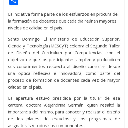
C
itt
at
d
e
e
ss
y
e
ss
o
La iniciativa forma parte de los esfuerzos en procura de
er
s
di
b
e
p
gr
a
m
la formación de docentes que cada día reúnan mayores
A
t
o
n
e
a
g
p
niveles de calidad en el país.
p
o
g
m
e
ar
Santo Domingo. El Ministerio de Educación Superior,
p
k
er
ti
Ciencia y Tecnología (MESCyT) celebra el Segundo Taller
r
de Diseño del Currículum por Competencias, con el
objetivo de que los participantes amplíen y profundicen
sus conocimientos respecto al diseño curricular desde
una óptica reflexiva e innovadora, como parte del
proceso de formación de docentes cada vez de mayor
calidad en el país.
La apertura estuvo presidida por la titular de esa
cartera, doctora Alejandrina Germán, quien resaltó la
importancia del mismo, para conocer y realizar el diseño
de los planes de estudios y los programas de
asignaturas y todos sus componentes.