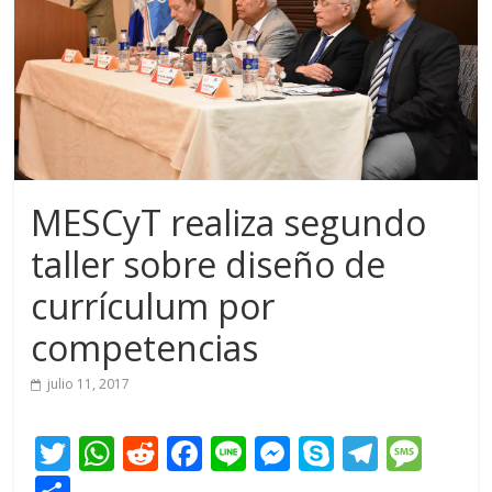
MESCyT realiza segundo
taller sobre diseño de
currículum por
competencias
julio 11, 2017
T
W
R
F
Li
M
S
T
M
w
h
e
ac
n
e
k
el
e