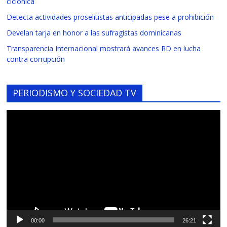
ciclónica
Detecta actividades proselitistas anticipadas pese a prohibición
Develan tarja en honor a las sufragistas dominicanas
Transparencia Internacional mostrará avances RD en lucha
contra corrupción
PERIODISMO Y SOCIEDAD TV
Reproductor
de
vídeo
00:00
26:21