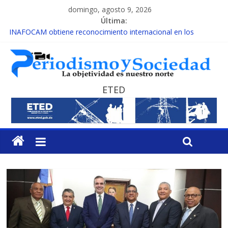
domingo, agosto 9, 2026
Última:
INAFOCAM obtiene reconocimiento internacional en los
Premios Latam Digital 2026
15 de febrero de cada año es Día Nacional de la lucha contra el
cáncer infantil
EL ENFOQUE UNILATERAL DE LA COALICIÓN
MESCyT y Universidad Albizu apoyarán rehabilitación de
ETED
reclusos
MESCyT presenta calendario de Consulta Nacional por la
Educación