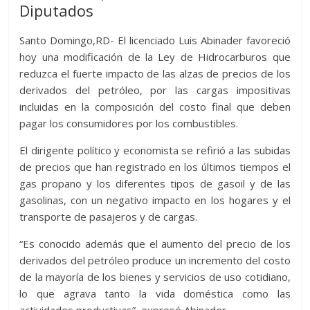
A
t
o
n
e
a
g
p
Diputados
p
o
g
m
e
ar
Santo Domingo,RD- El licenciado Luis Abinader favoreció
p
k
er
ti
hoy una modificación de la Ley de Hidrocarburos que
r
reduzca el fuerte impacto de las alzas de precios de los
derivados del petróleo, por las cargas impositivas
incluidas en la composición del costo final que deben
pagar los consumidores por los combustibles.
El dirigente político y economista se refirió a las subidas
de precios que han registrado en los últimos tiempos el
gas propano y los diferentes tipos de gasoil y de las
gasolinas, con un negativo impacto en los hogares y el
transporte de pasajeros y de cargas.
“Es conocido además que el aumento del precio de los
derivados del petróleo produce un incremento del costo
de la mayoría de los bienes y servicios de uso cotidiano,
lo que agrava tanto la vida doméstica como las