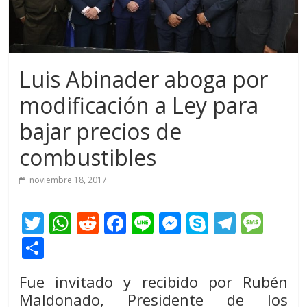
Luis Abinader aboga por
modificación a Ley para
bajar precios de
combustibles
noviembre 18, 2017
T
W
R
F
Li
M
S
T
M
w
h
e
ac
n
e
k
el
e
C
itt
at
d
e
e
ss
y
e
ss
o
Fue invitado y recibido por Rubén
er
s
di
b
e
p
gr
a
m
Maldonado, Presidente de los