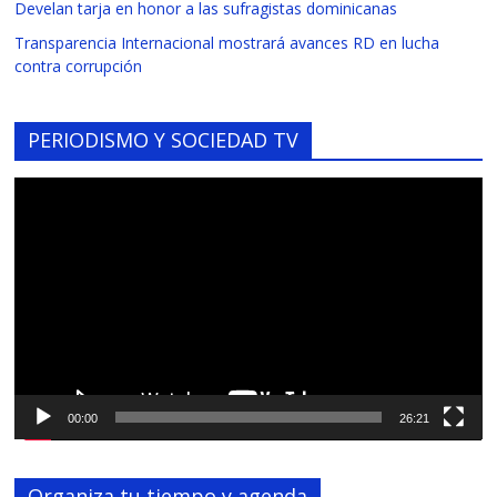
Develan tarja en honor a las sufragistas dominicanas
Transparencia Internacional mostrará avances RD en lucha
contra corrupción
PERIODISMO Y SOCIEDAD TV
Reproductor
de
vídeo
00:00
26:21
Organiza tu tiempo y agenda