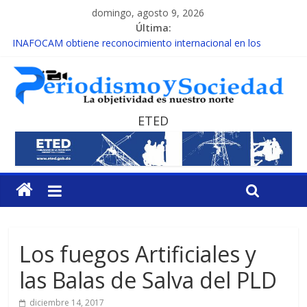
domingo, agosto 9, 2026
Última:
INAFOCAM obtiene reconocimiento internacional en los
Premios Latam Digital 2026
15 de febrero de cada año es Día Nacional de la lucha contra el
cáncer infantil
EL ENFOQUE UNILATERAL DE LA COALICIÓN
MESCyT y Universidad Albizu apoyarán rehabilitación de
ETED
reclusos
MESCyT presenta calendario de Consulta Nacional por la
Educación
Los fuegos Artificiales y
las Balas de Salva del PLD
diciembre 14, 2017