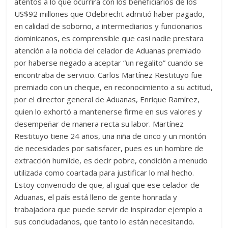
p
atentos a lo que ocurrirá con los beneficiarios de los
p
o
g
m
e
ar
US$92 millones que Odebrecht admitió haber pagado,
en calidad de soborno, a intermediarios y funcionarios
p
k
er
ti
dominicanos, es comprensible que casi nadie prestara
r
atención a la noticia del celador de Aduanas premiado
por haberse negado a aceptar “un regalito” cuando se
encontraba de servicio. Carlos Martínez Restituyo fue
premiado con un cheque, en reconocimiento a su actitud,
por el director general de Aduanas, Enrique Ramírez,
quien lo exhortó a mantenerse firme en sus valores y
desempeñar de manera recta su labor. Martínez
Restituyo tiene 24 años, una niña de cinco y un montón
de necesidades por satisfacer, pues es un hombre de
extracción humilde, es decir pobre, condición a menudo
utilizada como coartada para justificar lo mal hecho.
Estoy convencido de que, al igual que ese celador de
Aduanas, el país está lleno de gente honrada y
trabajadora que puede servir de inspirador ejemplo a
sus conciudadanos, que tanto lo están necesitando.