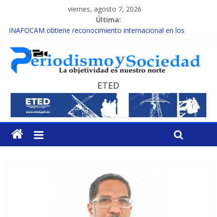
viernes, agosto 7, 2026
Última:
INAFOCAM obtiene reconocimiento internacional en los
Premios Latam Digital 2026
15 de febrero de cada año es Día Nacional de la lucha contra el
cáncer infantil
EL ENFOQUE UNILATERAL DE LA COALICIÓN
MESCyT y Universidad Albizu apoyarán rehabilitación de
ETED
reclusos
MESCyT presenta calendario de Consulta Nacional por la
Educación