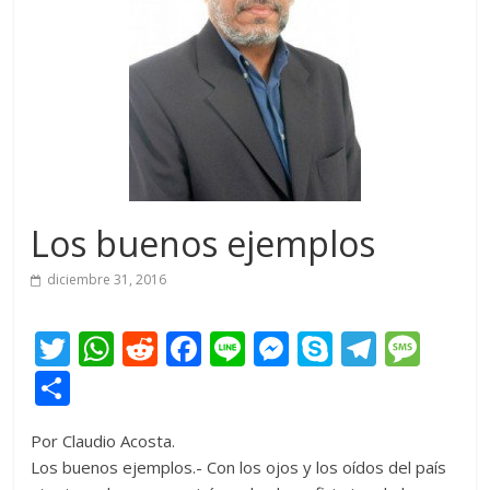
Los buenos ejemplos
diciembre 31, 2016
T
W
R
F
Li
M
S
T
M
w
h
e
ac
n
e
k
el
e
C
itt
at
d
e
e
ss
y
e
ss
o
Por Claudio Acosta.
er
s
di
b
e
p
gr
a
m
Los buenos ejemplos.- Con los ojos y los oídos del país
A
t
o
n
e
a
g