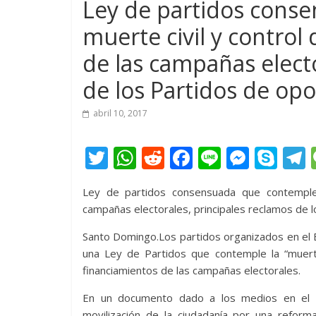
Ley de partidos cons
muerte civil y control
de las campañas electo
de los Partidos de op
abril 10, 2017
T
W
R
F
Li
M
S
w
h
e
ac
n
e
k
e
Ley de partidos consensuada que contemple 
itt
at
d
e
e
ss
y
campañas electorales, principales reclamos de 
er
s
di
b
e
p
Santo Domingo.Los partidos organizados en el Bl
A
t
o
n
e
una Ley de Partidos que contemple la “muerte
p
o
g
financiamientos de las campañas electorales.
p
k
er
En un documento dado a los medios en el in
movilización de la ciudadanía por una reform