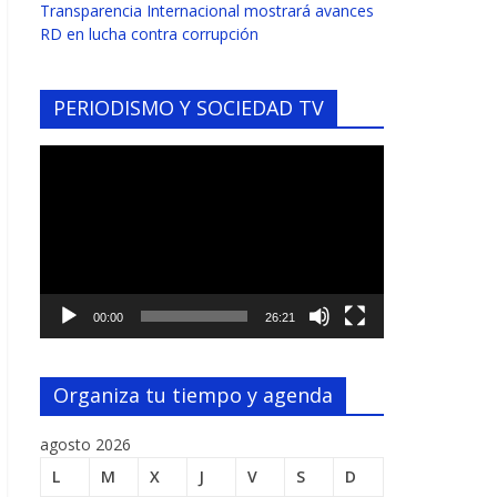
Transparencia Internacional mostrará avances
RD en lucha contra corrupción
PERIODISMO Y SOCIEDAD TV
Reproductor
de
vídeo
00:00
26:21
Organiza tu tiempo y agenda
agosto 2026
L
M
X
J
V
S
D