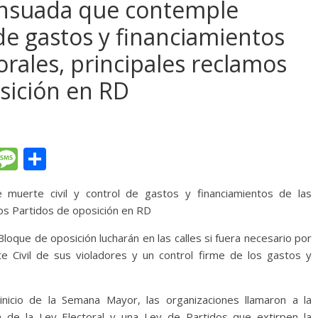
ensuada que contemple
 de gastos y financiamientos
rales, principales reclamos
osición en RD
T
M
C
l
e
o
muerte civil y control de gastos y financiamientos de las
e
ss
m
los Partidos de oposición en RD
gr
a
p
oque de oposición lucharán en las calles si fuera necesario por
a
g
ar
 Civil de sus violadores y un control firme de los gastos y
m
e
ti
r
icio de la Semana Mayor, las organizaciones llamaron a la
a de la Ley Electoral y una Ley de Partidos que extirpen la