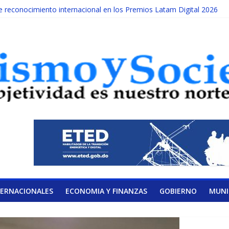
reconocimiento internacional en los Premios Latam Digital 2026
da año es Día Nacional de la lucha contra el cáncer infantil
ATERAL DE LA COALICIÓN
ad Albizu apoyarán rehabilitación de reclusos
alendario de Consulta Nacional por la Educación
TERNACIONALES
ECONOMIA Y FINANZAS
GOBIERNO
MUNI