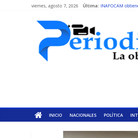
viernes, agosto 7, 2026
Última:
INAFOCAM obtiene 
15 de febrero de ca
EL ENFOQUE UNIL
MESCyT y Universid
MESCyT presenta c
INICIO
NACIONALES
POLÍTICA
IN