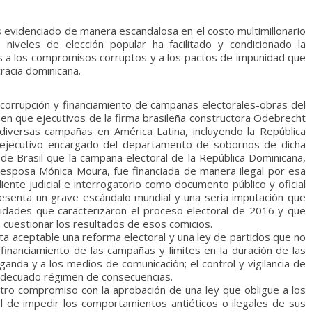
cas evidenciado de manera escandalosa en el costo multimillonario
niveles de elección popular ha facilitado y condicionado la
s a los compromisos corruptos y a los pactos de impunidad que
racia dominicana.
 corrupción y financiamiento de campañas electorales-obras del
 en que ejecutivos de la firma brasileña constructora Odebrecht
 diversas campañas en América Latina, incluyendo la República
, ejecutivo encargado del departamento de sobornos de dicha
 de Brasil que la campaña electoral de la República Dominicana,
su esposa Mónica Moura, fue financiada de manera ilegal por esa
nte judicial e interrogatorio como documento público y oficial
esenta un grave escándalo mundial y una seria imputación que
idades que caracterizaron el proceso electoral de 2016 y que
a cuestionar los resultados de esos comicios.
ta aceptable una reforma electoral y una ley de partidos que no
 financiamiento de las campañas y límites en la duración de las
anda y a los medios de comunicación; el control y vigilancia de
n adecuado régimen de consecuencias.
tro compromiso con la aprobación de una ley que obligue a los
l de impedir los comportamientos antiéticos o ilegales de sus