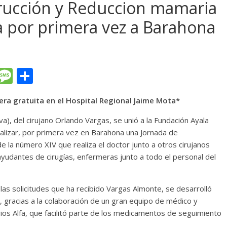
trucción y Reduccion mamaria
ga por primera vez a Barahona
T
M
C
l
e
o
ra gratuita en el Hospital Regional Jaime Mota*
e
ss
m
gr
a
p
), del cirujano Orlando Vargas, se unió a la Fundación Ayala
ealizar, por primera vez en Barahona una Jornada de
a
g
ar
 la número XIV que realiza el doctor junto a otros cirujanos
m
e
ti
ayudantes de cirugías, enfermeras junto a todo el personal del
r
 las solicitudes que ha recibido Vargas Almonte, se desarrolló
, gracias a la colaboración de un gran equipo de médico y
ios Alfa, que facilitó parte de los medicamentos de seguimiento