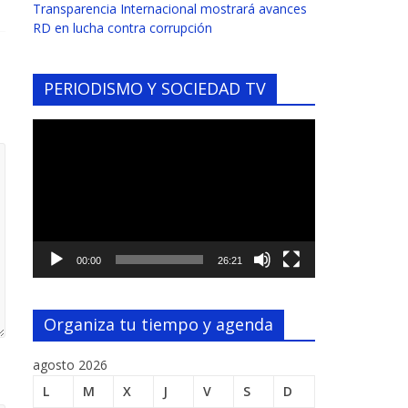
Transparencia Internacional mostrará avances
RD en lucha contra corrupción
PERIODISMO Y SOCIEDAD TV
Reproductor
de
vídeo
00:00
26:21
Organiza tu tiempo y agenda
agosto 2026
L
M
X
J
V
S
D