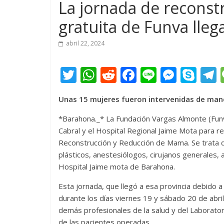
La jornada de recons
gratuita de Funva lle
abril 22, 2024
T
W
R
F
Li
M
S
w
h
e
ac
n
e
k
e
Unas 15 mujeres fueron intervenidas de mane
itt
at
d
e
e
ss
y
er
s
di
b
e
p
*Barahona._* La Fundación Vargas Almonte (Funva
Cabral y el Hospital Regional Jaime Mota para r
A
t
o
n
e
Reconstrucción y Reducción de Mama. Se trata de
p
o
g
plásticos, anestesiólogos, cirujanos generales, 
p
k
er
Hospital Jaime mota de Barahona.
Esta jornada, que llegó a esa provincia debido a
durante los días viernes 19 y sábado 20 de abril
demás profesionales de la salud y del Laborator
de las pacientes operadas.