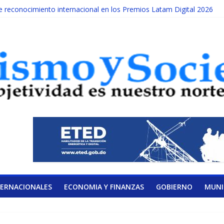
reconocimiento internacional en los Premios Latam Digital 2026
da año es Día Nacional de la lucha contra el cáncer infantil
ATERAL DE LA COALICIÓN
ad Albizu apoyarán rehabilitación de reclusos
alendario de Consulta Nacional por la Educación
TERNACIONALES
ECONOMIA Y FINANZAS
GOBIERNO
MUNI