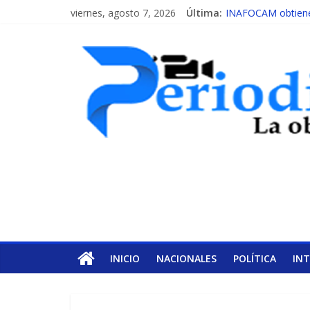
viernes, agosto 7, 2026
Última:
INAFOCAM obtiene 
15 de febrero de ca
EL ENFOQUE UNIL
MESCyT y Universid
MESCyT presenta c
INICIO
NACIONALES
POLÍTICA
IN