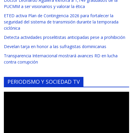
Doctor Leonardo Aguilera exhorta a 1,149 graduados de la
PUCMM a ser visionarios y valorar la ética
ETED activa Plan de Contingencia 2026 para fortalecer la
seguridad del sistema de transmisión durante la temporada
ciclónica
Detecta actividades proselitistas anticipadas pese a prohibición
Develan tarja en honor a las sufragistas dominicanas
Transparencia Internacional mostrará avances RD en lucha
contra corrupción
PERIODISMO Y SOCIEDAD TV
Reproductor
de
vídeo