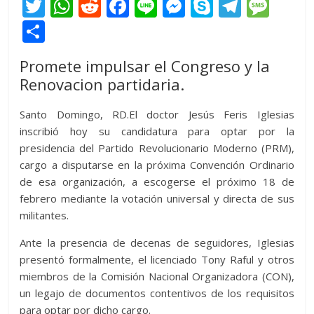
T
W
R
F
Li
M
S
T
M
w
h
e
ac
n
e
k
el
e
C
itt
at
d
e
e
ss
y
e
ss
o
Promete impulsar el Congreso y la
er
s
di
b
e
p
gr
a
m
Renovacion partidaria.
A
t
o
n
e
a
g
p
p
o
g
m
e
ar
Santo Domingo, RD.El doctor Jesús Feris Iglesias
inscribió hoy su candidatura para optar por la
p
k
er
ti
presidencia del Partido Revolucionario Moderno (PRM),
r
cargo a disputarse en la próxima Convención Ordinario
de esa organización, a escogerse el próximo 18 de
febrero mediante la votación universal y directa de sus
militantes.
Ante la presencia de decenas de seguidores, Iglesias
presentó formalmente, el licenciado Tony Raful y otros
miembros de la Comisión Nacional Organizadora (CON),
un legajo de documentos contentivos de los requisitos
para optar por dicho cargo.