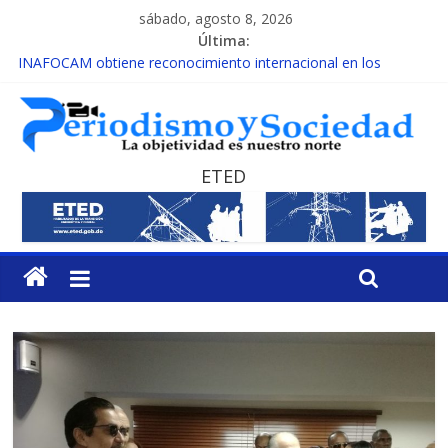
sábado, agosto 8, 2026
Última:
INAFOCAM obtiene reconocimiento internacional en los
Premios Latam Digital 2026
15 de febrero de cada año es Día Nacional de la lucha contra el
cáncer infantil
EL ENFOQUE UNILATERAL DE LA COALICIÓN
MESCyT y Universidad Albizu apoyarán rehabilitación de
ETED
reclusos
MESCyT presenta calendario de Consulta Nacional por la
Educación