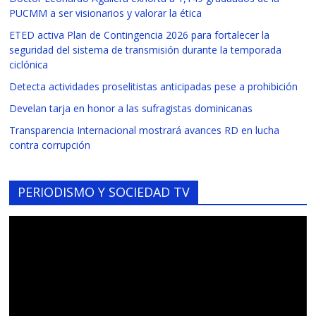
PUCMM a ser visionarios y valorar la ética
ETED activa Plan de Contingencia 2026 para fortalecer la
seguridad del sistema de transmisión durante la temporada
ciclónica
Detecta actividades proselitistas anticipadas pese a prohibición
Develan tarja en honor a las sufragistas dominicanas
Transparencia Internacional mostrará avances RD en lucha
contra corrupción
PERIODISMO Y SOCIEDAD TV
Reproductor
de
vídeo