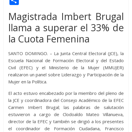
C
itt
at
d
e
e
ss
y
e
ss
o
Magistrada Imbert Brugal
er
s
di
b
e
p
gr
a
m
A
t
o
n
e
a
g
llama a superar el 33% de
p
p
o
g
m
e
ar
la Cuota Femenina
p
k
er
ti
SANTO DOMINGO. – La Junta Central Electoral (JCE), la
r
Escuela Nacional de Formación Electoral y del Estado
Civil (EFEC) y el Ministerio de la Mujer (MMUJER)
realizaron un panel sobre Liderazgo y Participación de la
Mujer en la Política.
El acto estuvo encabezado por la miembro del pleno de
la JCE y coordinadora del Consejo Académico de la EFEC
Carmen Imbert Brugal; las palabras de salutación
estuvieron a cargo de Clodoaldo Mateo Villanueva,
director de la EFEC y también se dirigió a los presentes
el coordinador de Formación Ciudadana, Francisco