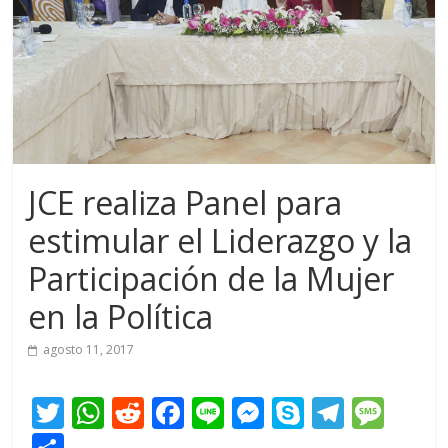
JCE realiza Panel para
estimular el Liderazgo y la
Participación de la Mujer
en la Política
agosto 11, 2017
T
W
R
F
Li
M
S
T
M
w
h
e
ac
n
e
k
el
e