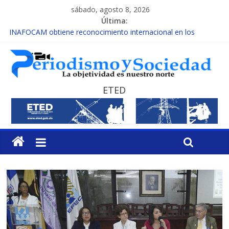
sábado, agosto 8, 2026
Última:
INAFOCAM obtiene reconocimiento internacional en los
Premios Latam Digital 2026
15 de febrero de cada año es Día Nacional de la lucha contra el
cáncer infantil
EL ENFOQUE UNILATERAL DE LA COALICIÓN
MESCyT y Universidad Albizu apoyarán rehabilitación de
ETED
reclusos
MESCyT presenta calendario de Consulta Nacional por la
Educación