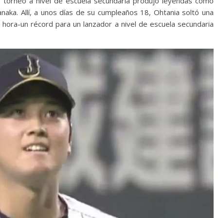
o torneo a nivel de escuela secundaria produjo leyendas como
naka. Allí, a unos días de su cumpleaños 18, Ohtania soltó una
 hora-un récord para un lanzador a nivel de escuela secundaria