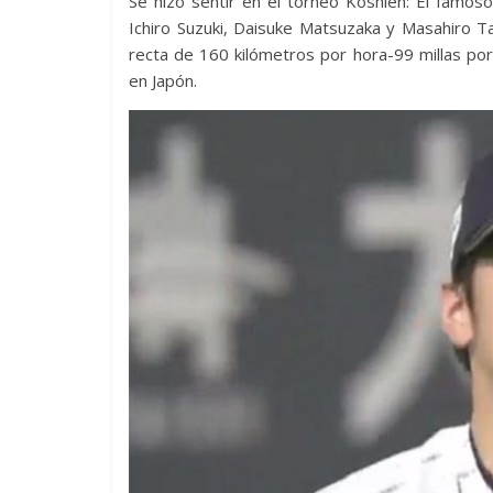
Se hizo sentir en el torneo Koshien: El famos
Ichiro Suzuki, Daisuke Matsuzaka y Masahiro Ta
recta de 160 kilómetros por hora-99 millas por
en Japón.