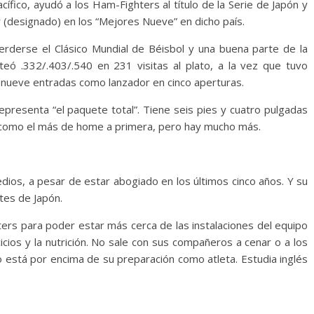
ífico, ayudó a los Ham-Fighters al título de la Serie de Japón y
 (designado) en los “Mejores Nueve” en dicho país.
 perderse el Clásico Mundial de Béisbol y una buena parte de la
eó .332/.403/.540 en 231 visitas al plato, a la vez que tuvo
 nueve entradas como lanzador en cinco aperturas.
epresenta “el paquete total”. Tiene seis pies y cuatro pulgadas
o como el más de home a primera, pero hay mucho más.
ios, a pesar de estar abogiado en los últimos cinco años. Y su
tes de Japón.
ters para poder estar más cerca de las instalaciones del equipo
cicios y la nutrición. No sale con sus compañeros a cenar o a los
no está por encima de su preparación como atleta. Estudia inglés