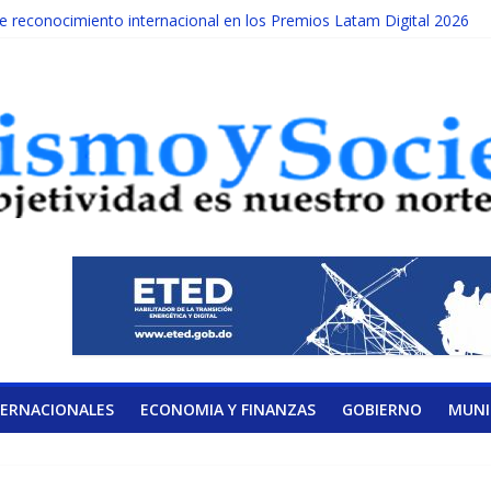
reconocimiento internacional en los Premios Latam Digital 2026
ada año es Día Nacional de la lucha contra el cáncer infantil
LATERAL DE LA COALICIÓN
ad Albizu apoyarán rehabilitación de reclusos
alendario de Consulta Nacional por la Educación
TERNACIONALES
ECONOMIA Y FINANZAS
GOBIERNO
MUNI