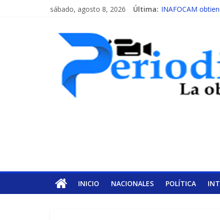
sábado, agosto 8, 2026
Última:
INAFOCAM obtiene 
15 de febrero de c
EL ENFOQUE UNI
MESCyT y Universid
MESCyT presenta c
INICIO
NACIONALES
POLÍTICA
IN