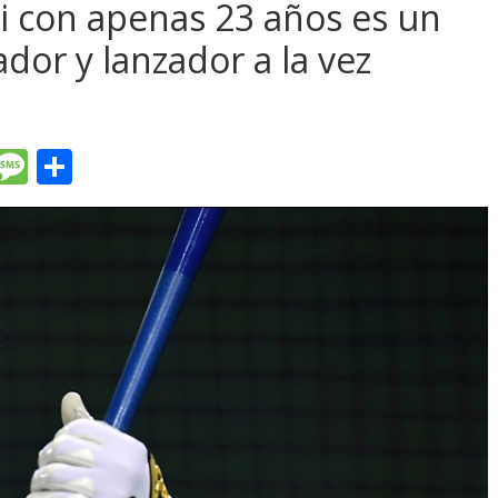
i con apenas 23 años es un
or y lanzador a la vez
T
M
C
l
e
o
e
ss
m
gr
a
p
a
g
ar
m
e
ti
r