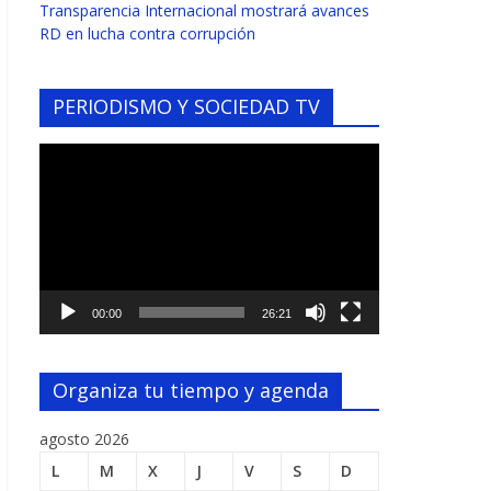
Transparencia Internacional mostrará avances
RD en lucha contra corrupción
PERIODISMO Y SOCIEDAD TV
Reproductor
de
vídeo
00:00
26:21
Organiza tu tiempo y agenda
agosto 2026
L
M
X
J
V
S
D