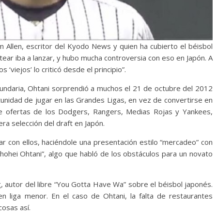
Jim Allen, escritor del Kyodo News y quien ha cubierto el béisbol
ear iba a lanzar, y hubo mucha controversia con eso en Japón. A
 ‘viejos’ lo criticó desde el principio”.
cundaria, Ohtani sorprendió a muchos el 21 de octubre del 2012
tunidad de jugar en las Grandes Ligas, en vez de convertirse en
e ofertas de los Dodgers, Rangers, Medias Rojas y Yankees,
ra selección del draft en Japón.
r con ellos, haciéndole una presentación estilo “mercadeo” con
 Shohei Ohtani”, algo que habló de los obstáculos para un novato
, autor del libre “You Gotta Have Wa” sobre el béisbol japonés.
en liga menor. En el caso de Ohtani, la falta de restaurantes
cosas así.