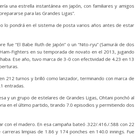
ría una estrella instantánea en Japón, con familiares y amigos
prepararse para las Grandes Ligas”.
po lo pondrá en el sistema de posta varios años antes de estar
pre fue “El Babe Ruth de Japón” o un “Nito-ryu” (Samurái de dos
 Ham-Fighters en su temporada de novato en el 2013, jugando
haba. Ese año, tuvo marca de 3-0 con efectividad de 4.23 en 13
perturas.
 en 212 turnos y brilló como lanzador, terminando con marca de
.1 entradas.
onesa y un grupo de estelares de Grandes Ligas, Ohtani ponchó al
ia en el último partido, tirando 7.0 episodios y permitiendo dos
lar con el madero. En esa campaña bateó .322/.416./.588 con 22
 carreras limpias de 1.86 y 174 ponches en 140.0 innings. Fue