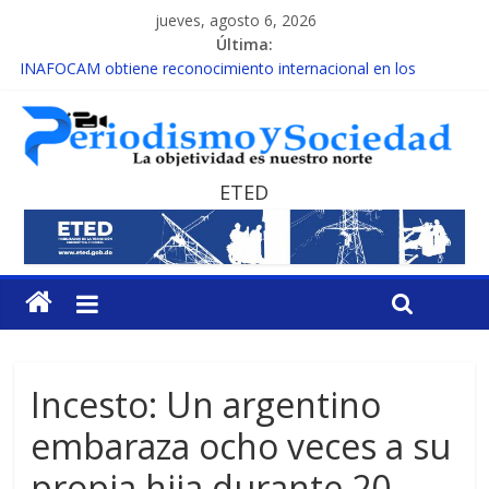
jueves, agosto 6, 2026
Última:
INAFOCAM obtiene reconocimiento internacional en los
Premios Latam Digital 2026
15 de febrero de cada año es Día Nacional de la lucha contra el
cáncer infantil
EL ENFOQUE UNILATERAL DE LA COALICIÓN
MESCyT y Universidad Albizu apoyarán rehabilitación de
ETED
reclusos
MESCyT presenta calendario de Consulta Nacional por la
Educación
Incesto: Un argentino
embaraza ocho veces a su
propia hija durante 20