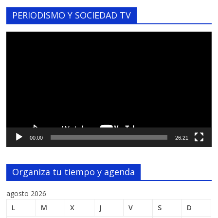
PERIODISMO Y SOCIEDAD TV
Reproductor
de
vídeo
00:00
26:21
Organiza tu tiempo y agenda
agosto 2026
L
M
X
J
V
S
D