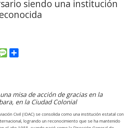
sario siendo una institución
 reconocida
T
M
C
l
e
o
e
ss
m
gr
a
p
a
g
ar
 una misa de acción de gracias en la
m
e
ti
bara, en la Ciudad Colonial
r
iación Civil (IDAC) se consolida como una institución estatal con
internacional, logrando un reconocimiento que se ha mantenido
en el año 1955, cuando nació como la Dirección General de