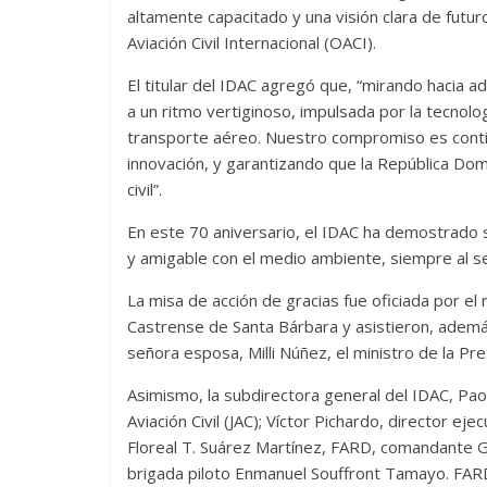
altamente capacitado y una visión clara de futur
Aviación Civil Internacional (OACI).
El titular del IDAC agregó que, “mirando hacia a
a un ritmo vertiginoso, impulsada por la tecnolog
transporte aéreo. Nuestro compromiso es contin
innovación, y garantizando que la República Dom
civil”.
En este 70 aniversario, el IDAC ha demostrado s
y amigable con el medio ambiente, siempre al ser
La misa de acción de gracias fue oficiada por el
Castrense de Santa Bárbara y asistieron, ademá
señora esposa, Milli Núñez, el ministro de la Pre
Asimismo, la subdirectora general del IDAC, Paol
Aviación Civil (JAC); Víctor Pichardo, director 
Floreal T. Suárez Martínez, FARD, comandante G
brigada piloto Enmanuel Souffront Tamayo. FARD