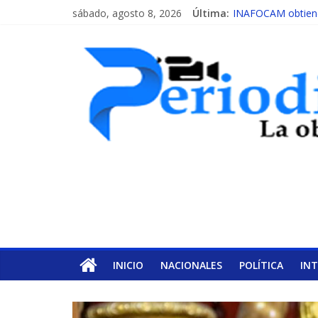
sábado, agosto 8, 2026
Última:
INAFOCAM obtiene 
15 de febrero de c
EL ENFOQUE UNI
MESCyT y Universid
MESCyT presenta c
INICIO
NACIONALES
POLÍTICA
IN