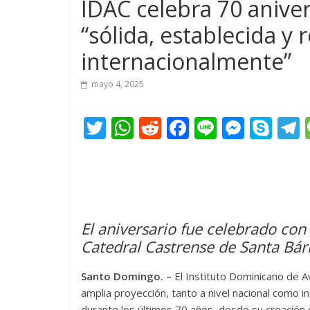
IDAC celebra 70 aniver
“sólida, establecida y
internacionalmente”
mayo 4, 2025
T
W
R
F
Li
M
S
w
h
e
ac
n
e
k
e
itt
at
d
e
e
ss
y
er
s
di
b
e
p
A
t
o
n
e
El aniversario fue celebrado con
p
o
g
Catedral Castrense de Santa Bár
p
k
er
Santo Domingo. –
El Instituto Dominicano de Av
amplia proyección, tanto a nivel nacional como 
durante los últimos 70 años, desde su creación 