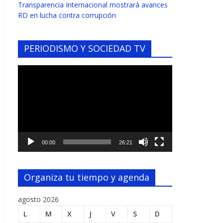
Transparencia Internacional mostrará avances
RD en lucha contra corrupción
PERIODISMO Y SOCIEDAD TV
Reproductor
de
vídeo
00:00
26:21
Organiza tu tiempo y agenda
agosto 2026
L
M
X
J
V
S
D