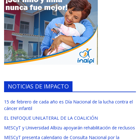
NOTICIAS DE IMPACTO
15 de febrero de cada año es Día Nacional de la lucha contra el
cáncer infantil
EL ENFOQUE UNILATERAL DE LA COALICIÓN
MESCyT y Universidad Albizu apoyarán rehabilitación de reclusos
MESCyT presenta calendario de Consulta Nacional por la