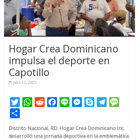
Hogar Crea Dominicano
impulsa el deporte en
Capotillo
julio 12, 2025
T
W
R
F
Li
M
S
T
M
w
h
e
ac
n
e
k
el
e
C
itt
at
d
e
e
ss
y
e
ss
o
Distrito Nacional, RD. Hogar Crea Dominicano Inc.
er
s
di
b
e
p
gr
a
m
desarrolló una jornada deportiva en la emblemática