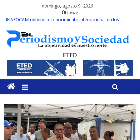
domingo, agosto 9, 2026
Última:
INAFOCAM obtiene reconocimiento internacional en los
Premios Latam Digital 2026
15 de febrero de cada año es Día Nacional de la lucha contra el
cáncer infantil
EL ENFOQUE UNILATERAL DE LA COALICIÓN
MESCyT y Universidad Albizu apoyarán rehabilitación de
ETED
reclusos
MESCyT presenta calendario de Consulta Nacional por la
Educación