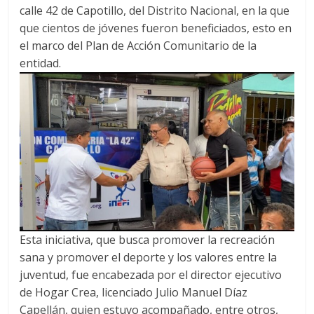
A
t
o
n
e
a
g
p
calle 42 de Capotillo, del Distrito Nacional, en la que
p
o
g
m
e
ar
que cientos de jóvenes fueron beneficiados, esto en
p
k
er
el marco del Plan de Acción Comunitario de la
ti
entidad.
r
Esta iniciativa, que busca promover la recreación
sana y promover el deporte y los valores entre la
juventud, fue encabezada por el director ejecutivo
de Hogar Crea, licenciado Julio Manuel Díaz
Capellán, quien estuvo acompañado, entre otros,