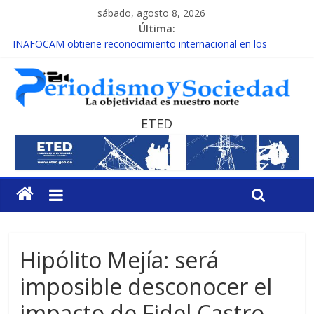
sábado, agosto 8, 2026
Última:
INAFOCAM obtiene reconocimiento internacional en los
Premios Latam Digital 2026
15 de febrero de cada año es Día Nacional de la lucha contra el
cáncer infantil
EL ENFOQUE UNILATERAL DE LA COALICIÓN
MESCyT y Universidad Albizu apoyarán rehabilitación de
ETED
reclusos
MESCyT presenta calendario de Consulta Nacional por la
Educación
Hipólito Mejía: será
imposible desconocer el
impacto de Fidel Castro