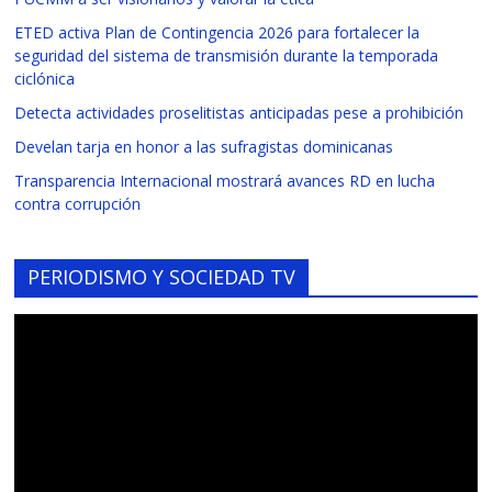
ETED activa Plan de Contingencia 2026 para fortalecer la
seguridad del sistema de transmisión durante la temporada
ciclónica
Detecta actividades proselitistas anticipadas pese a prohibición
Develan tarja en honor a las sufragistas dominicanas
Transparencia Internacional mostrará avances RD en lucha
contra corrupción
PERIODISMO Y SOCIEDAD TV
Reproductor
de
vídeo