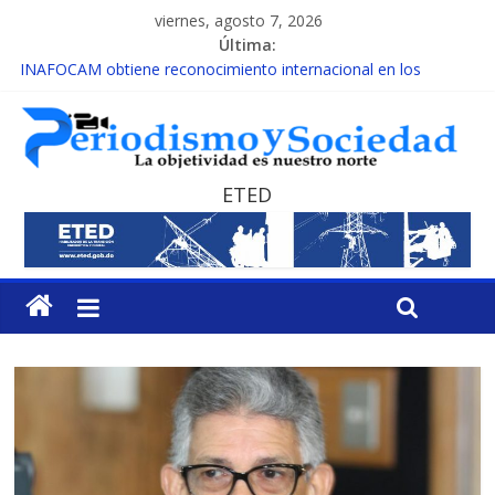
viernes, agosto 7, 2026
Última:
INAFOCAM obtiene reconocimiento internacional en los
Premios Latam Digital 2026
15 de febrero de cada año es Día Nacional de la lucha contra el
cáncer infantil
EL ENFOQUE UNILATERAL DE LA COALICIÓN
MESCyT y Universidad Albizu apoyarán rehabilitación de
ETED
reclusos
MESCyT presenta calendario de Consulta Nacional por la
Educación