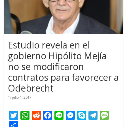
Estudio revela en el
gobierno Hipólito Mejía
no se modificaron
contratos para favorecer a
Odebrecht
julio 1, 2017
T
W
R
F
Li
M
S
T
M
w
h
e
ac
n
e
k
el
e
C