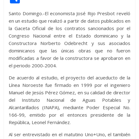
itt
at
d
e
e
ss
y
e
ss
o
Santo Domingo.-El economista José Rijo Presbot reveló
er
s
di
b
e
p
gr
a
m
en un estudio que realizó a partir de datos publicados en
A
t
o
n
e
a
g
p
la Gaceta Oficial de los contratos sancionados por el
p
o
g
m
e
ar
Congreso Nacional entre el Estado dominicano y la
Constructora Norberto Odebrecht y sus asociados
p
k
er
ti
dominicanos que las únicas obras que no fueron
r
modificadas a favor de la constructora se aprobaron en
el periodo 2000-2004.
De acuerdo al estudio, el proyecto del acueducto de la
Línea Noroeste fue firmado en 1999 por el ingeniero
Manuel de Jesús Pérez Gómez, en su calidad de director
del Instituto Nacional de Aguas Potables y
Alcantarillados (INAPA), mediante Poder Especial No.
166-99, emitido por el entonces presidente de la
República, Leonel Fernández.
Al ser entrevistado en el matutino Uno+Uno, el también