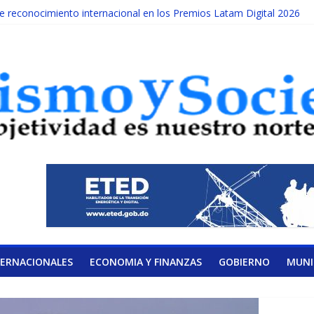
reconocimiento internacional en los Premios Latam Digital 2026
ada año es Día Nacional de la lucha contra el cáncer infantil
LATERAL DE LA COALICIÓN
ad Albizu apoyarán rehabilitación de reclusos
alendario de Consulta Nacional por la Educación
TERNACIONALES
ECONOMIA Y FINANZAS
GOBIERNO
MUNI