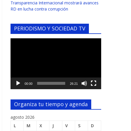
Transparencia Internacional mostrará avances
RD en lucha contra corrupción
PERIODISMO Y SOCIEDAD TV
Reproductor
de
vídeo
00:00
26:21
Organiza tu tiempo y agenda
agosto 2026
L
M
X
J
V
S
D