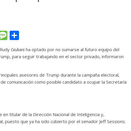
T
M
C
l
e
o
 Rudy Giuliani ha optado por no sumarse al futuro equipo del
e
ss
m
ump, para seguir trabajando en el sector privado, informaron
gr
a
p
a
g
ar
 principales asesores de Trump durante la campaña electoral,
m
e
ti
 de comunicación como posible candidato a ocupar la Secretaría
r
n titular de la Dirección Nacional de Inteligencia y,
l, puesto que ya ha sido cubierto por el senador Jeff Sessions.