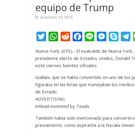
equipo de Trump
diciembre 10, 2016
T
W
R
F
Li
M
S
w
h
e
ac
n
e
k
e
Nueva York, (EFE).- El exalcalde de Nueva York,
itt
at
d
e
e
ss
y
presidente electo de Estados Unidos, Donald Tr
er
s
di
b
e
p
este viernes fuentes oficiales.
A
t
o
n
e
Guiliani, que se había convertido en uno de los
p
o
g
figuraba en las listas que manejaban los medios
p
k
er
de Estado.
ADVERTISING
inRead invented by Teads
También había sido mencionado para convertirse e
previamente, como aspirante a la Fiscalía Genera