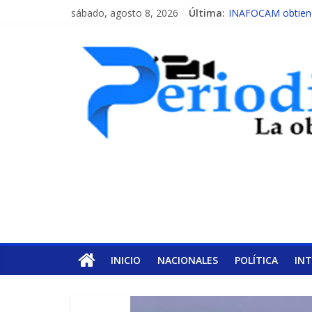
sábado, agosto 8, 2026
Última:
INAFOCAM obtiene 
15 de febrero de c
EL ENFOQUE UNI
MESCyT y Universid
MESCyT presenta c
INICIO
NACIONALES
POLÍTICA
IN