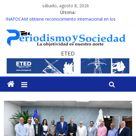
sábado, agosto 8, 2026
Última:
INAFOCAM obtiene reconocimiento internacional en los
Premios Latam Digital 2026
15 de febrero de cada año es Día Nacional de la lucha contra el
cáncer infantil
EL ENFOQUE UNILATERAL DE LA COALICIÓN
MESCyT y Universidad Albizu apoyarán rehabilitación de
ETED
reclusos
MESCyT presenta calendario de Consulta Nacional por la
Educación