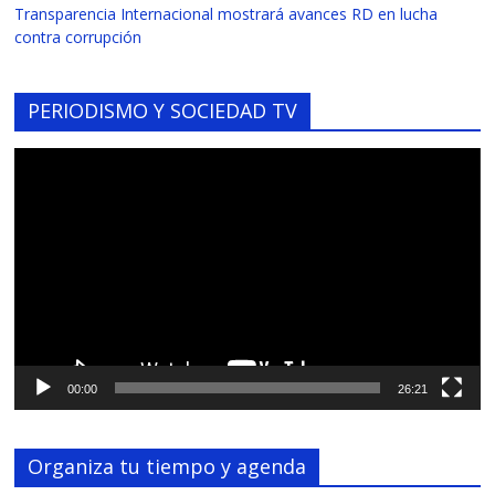
Transparencia Internacional mostrará avances RD en lucha
contra corrupción
PERIODISMO Y SOCIEDAD TV
Reproductor
de
vídeo
00:00
26:21
Organiza tu tiempo y agenda