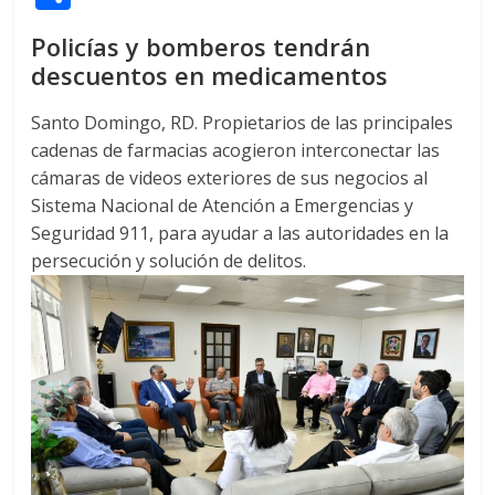
itt
at
d
e
e
ss
y
e
ss
o
Policías y bomberos tendrán
er
s
di
b
e
p
gr
a
m
descuentos en medicamentos
A
t
o
n
e
a
g
p
p
o
g
m
e
ar
Santo Domingo, RD. Propietarios de las principales
cadenas de farmacias acogieron interconectar las
p
k
er
ti
cámaras de videos exteriores de sus negocios al
r
Sistema Nacional de Atención a Emergencias y
Seguridad 911, para ayudar a las autoridades en la
persecución y solución de delitos.