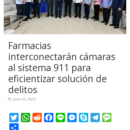
Farmacias
interconectarán cámaras
al sistema 911 para
eficientizar solución de
delitos
junio 20, 2024
T
W
R
F
Li
M
S
T
M
w
h
e
ac
n
e
k
el
e
C