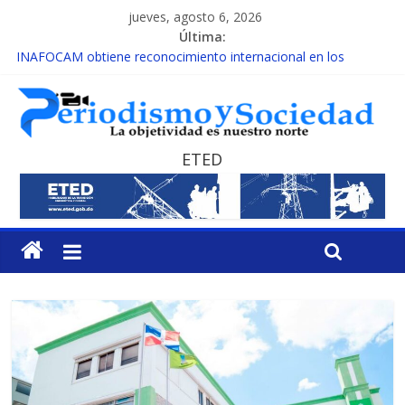
jueves, agosto 6, 2026
Última:
INAFOCAM obtiene reconocimiento internacional en los
Premios Latam Digital 2026
15 de febrero de cada año es Día Nacional de la lucha contra el
cáncer infantil
EL ENFOQUE UNILATERAL DE LA COALICIÓN
MESCyT y Universidad Albizu apoyarán rehabilitación de
ETED
reclusos
MESCyT presenta calendario de Consulta Nacional por la
Educación