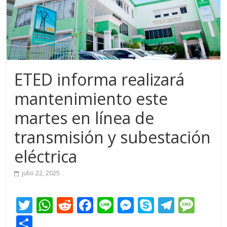
ETED informa realizará
mantenimiento este
martes en línea de
transmisión y subestación
eléctrica
julio 22, 2025
T
W
R
F
Li
M
S
T
M
w
h
e
ac
n
e
k
el
e
C