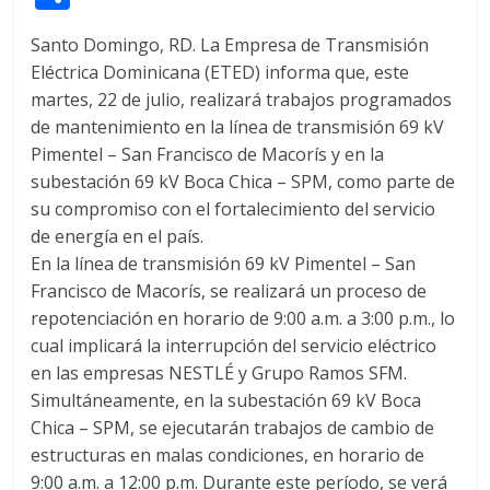
itt
at
d
e
e
ss
y
e
ss
o
Santo Domingo, RD. La Empresa de Transmisión
er
s
di
b
e
p
gr
a
m
Eléctrica Dominicana (ETED) informa que, este
A
t
o
n
e
a
g
p
martes, 22 de julio, realizará trabajos programados
p
o
g
m
e
ar
de mantenimiento en la línea de transmisión 69 kV
p
k
er
Pimentel – San Francisco de Macorís y en la
ti
subestación 69 kV Boca Chica – SPM, como parte de
r
su compromiso con el fortalecimiento del servicio
de energía en el país.
En la línea de transmisión 69 kV Pimentel – San
Francisco de Macorís, se realizará un proceso de
repotenciación en horario de 9:00 a.m. a 3:00 p.m., lo
cual implicará la interrupción del servicio eléctrico
en las empresas NESTLÉ y Grupo Ramos SFM.
Simultáneamente, en la subestación 69 kV Boca
Chica – SPM, se ejecutarán trabajos de cambio de
estructuras en malas condiciones, en horario de
9:00 a.m. a 12:00 p.m. Durante este período, se verá