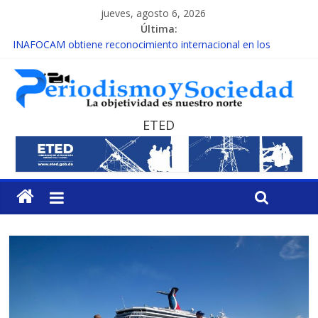
jueves, agosto 6, 2026
Última:
INAFOCAM obtiene reconocimiento internacional en los
Premios Latam Digital 2026
15 de febrero de cada año es Día Nacional de la lucha contra el
cáncer infantil
EL ENFOQUE UNILATERAL DE LA COALICIÓN
MESCyT y Universidad Albizu apoyarán rehabilitación de
ETED
reclusos
MESCyT presenta calendario de Consulta Nacional por la
Educación