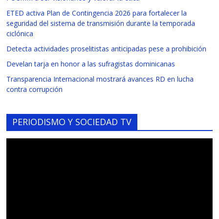
ETED activa Plan de Contingencia 2026 para fortalecer la
seguridad del sistema de transmisión durante la temporada
ciclónica
Detecta actividades proselitistas anticipadas pese a prohibición
Develan tarja en honor a las sufragistas dominicanas
Transparencia Internacional mostrará avances RD en lucha
contra corrupción
PERIODISMO Y SOCIEDAD TV
Reproductor
de
vídeo