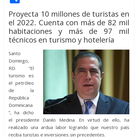
itt
at
d
e
e
ss
y
e
ss
o
Proyecta 10 millones de turistas en
er
s
di
b
e
p
gr
a
m
el 2022. Cuenta con más de 82 mil
A
t
o
n
e
a
g
p
habitaciones y más de 97 mil
p
o
g
m
e
ar
técnicos en turismo y hotelería
p
k
er
ti
Santo
r
Domingo,
RD. “El
turismo es
el petróleo
de la
República
Dominicana
”, ha dicho
el presidente Danilo Medina. En virtud de ello, ha
realizado una ardua labor logrando que nuestro país
reciba turistas e inversiones sin precedentes.