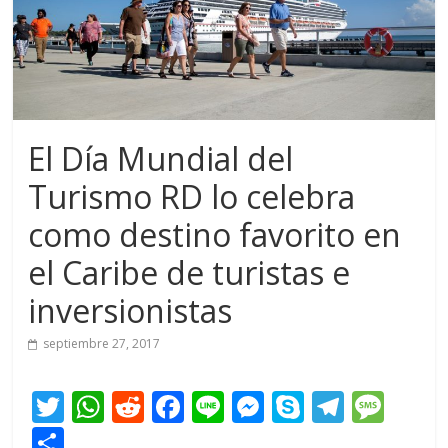
El Día Mundial del
Turismo RD lo celebra
como destino favorito en
el Caribe de turistas e
inversionistas
septiembre 27, 2017
T
W
R
F
Li
M
S
T
M
w
h
e
ac
n
e
k
el
e
C