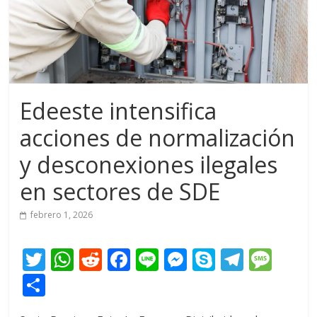
Edeeste intensifica
acciones de normalización
y desconexiones ilegales
en sectores de SDE
febrero 1, 2026
T
W
R
F
Li
M
S
T
M
w
h
e
ac
n
e
k
el
e
C
itt
at
d
e
e
ss
y
e
ss
o