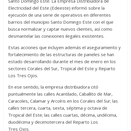
Santo Domingo Este. La Empresa Distribuidora de
er
s
di
b
e
p
gr
a
m
Electricidad del Este (Edeeste) informó sobre la
A
t
o
n
e
a
g
p
ejecución de una serie de operativos en diferentes
p
o
g
m
e
ar
barrios del municipio Santo Domingo Este con el que
busca normalizar y captar nuevos clientes, así como
p
k
er
ti
desmantelar las conexiones ilegales existentes.
r
Estas acciones que incluyen además el aseguramiento y
fortalecimiento de las estructuras de paneles se han
estado desarrollando durante el mes de enero en los
sectores Corales del Sur, Tropical del Este y Reparto
Los Tres Ojos.
En ese sentido, la empresa distribuidora citó
puntualmente las calles Acantilado, Caballito de Mar,
Caracoles, Calamar y Arcoíris en los Corales del Sur; las
calles tercera, cuarta, sexta, séptima y octava de
Tropical del Este; las calles cuartas, décima, undécima,
duodécima y decimotercera del Reparto Los
Tres Ojos.