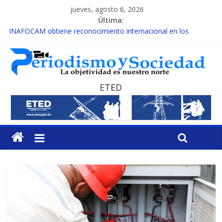
jueves, agosto 6, 2026
Última:
INAFOCAM obtiene reconocimiento internacional en los
Premios Latam Digital 2026
15 de febrero de cada año es Día Nacional de la lucha contra el
cáncer infantil
EL ENFOQUE UNILATERAL DE LA COALICIÓN
MESCyT y Universidad Albizu apoyarán rehabilitación de
ETED
reclusos
MESCyT presenta calendario de Consulta Nacional por la
Educación