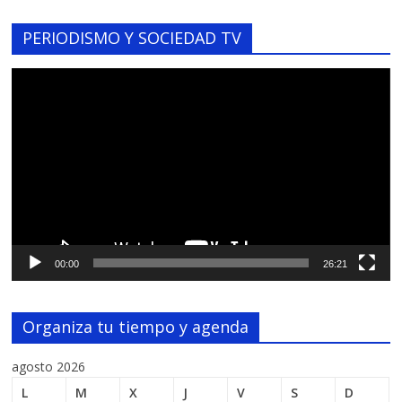
PERIODISMO Y SOCIEDAD TV
Reproductor
de
vídeo
00:00
26:21
Organiza tu tiempo y agenda
agosto 2026
L
M
X
J
V
S
D