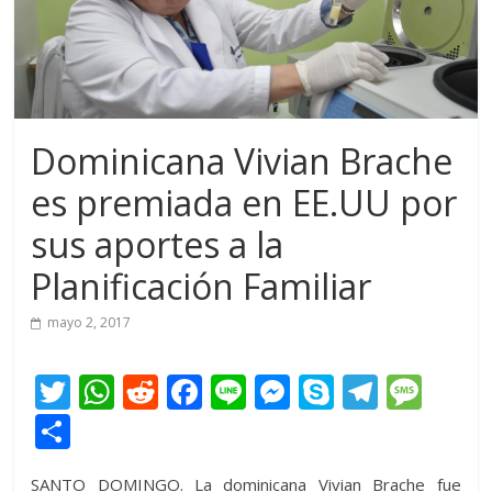
Dominicana Vivian Brache
es premiada en EE.UU por
sus aportes a la
Planificación Familiar
mayo 2, 2017
T
W
R
F
Li
M
S
T
M
w
h
e
ac
n
e
k
el
e
C
itt
at
d
e
e
ss
y
e
ss
o
SANTO DOMINGO. La dominicana Vivian Brache fue