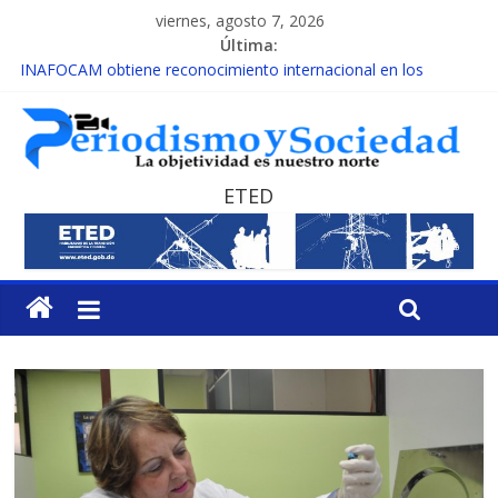
viernes, agosto 7, 2026
Última:
INAFOCAM obtiene reconocimiento internacional en los
Premios Latam Digital 2026
15 de febrero de cada año es Día Nacional de la lucha contra el
cáncer infantil
EL ENFOQUE UNILATERAL DE LA COALICIÓN
MESCyT y Universidad Albizu apoyarán rehabilitación de
ETED
reclusos
MESCyT presenta calendario de Consulta Nacional por la
Educación