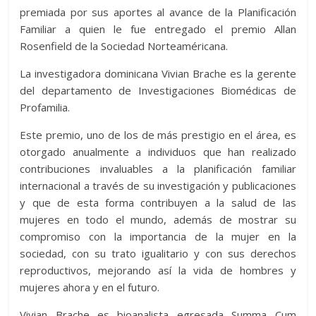
er
s
di
b
e
p
gr
a
m
premiada por sus aportes al avance de la Planificación
A
t
o
n
e
a
g
p
Familiar a quien le fue entregado el premio Allan
p
o
g
m
e
ar
Rosenfield de la Sociedad Norteaméricana.
p
k
er
ti
La investigadora dominicana Vivian Brache es la gerente
r
del departamento de Investigaciones Biomédicas de
Profamilia.
Este premio, uno de los de más prestigio en el área, es
otorgado anualmente a individuos que han realizado
contribuciones invaluables a la planificación familiar
internacional a través de su investigación y publicaciones
y que de esta forma contribuyen a la salud de las
mujeres en todo el mundo, además de mostrar su
compromiso con la importancia de la mujer en la
sociedad, con su trato igualitario y con sus derechos
reproductivos, mejorando así la vida de hombres y
mujeres ahora y en el futuro.
Vivian Brache es bioanalista egresada Summa Cum