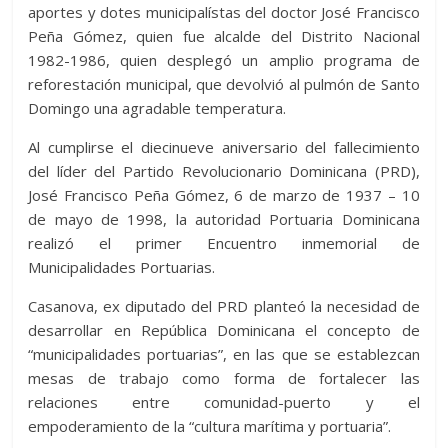
A
t
o
n
e
a
g
p
aportes y dotes municipalístas del doctor José Francisco
p
o
g
m
e
ar
Peña Gómez, quien fue alcalde del Distrito Nacional
1982-1986, quien desplegó un amplio programa de
p
k
er
ti
reforestación municipal, que devolvió al pulmón de Santo
r
Domingo una agradable temperatura.
Al cumplirse el diecinueve aniversario del fallecimiento
del líder del Partido Revolucionario Dominicana (PRD),
José Francisco Peña Gómez, 6 de marzo de 1937 – 10
de mayo de 1998, la autoridad Portuaria Dominicana
realizó el primer Encuentro inmemorial de
Municipalidades Portuarias.
Casanova, ex diputado del PRD planteó la necesidad de
desarrollar en República Dominicana el concepto de
“municipalidades portuarias”, en las que se establezcan
mesas de trabajo como forma de fortalecer las
relaciones entre comunidad-puerto y el
empoderamiento de la “cultura marítima y portuaria”.