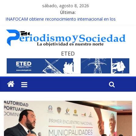
sábado, agosto 8, 2026
Última:
INAFOCAM obtiene reconocimiento internacional en los
Premios Latam Digital 2026
15 de febrero de cada año es Día Nacional de la lucha contra el
cáncer infantil
EL ENFOQUE UNILATERAL DE LA COALICIÓN
MESCyT y Universidad Albizu apoyarán rehabilitación de
ETED
reclusos
MESCyT presenta calendario de Consulta Nacional por la
Educación