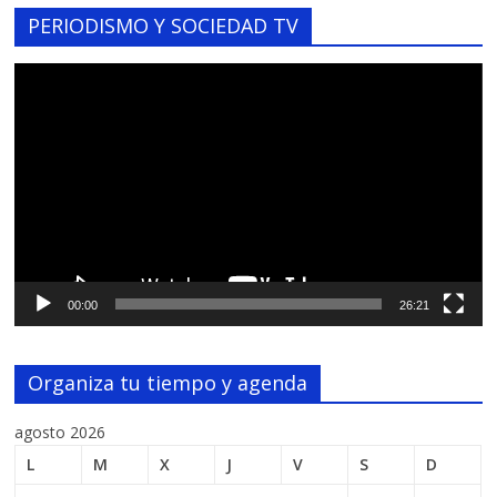
PERIODISMO Y SOCIEDAD TV
Reproductor
de
vídeo
00:00
26:21
Organiza tu tiempo y agenda
agosto 2026
L
M
X
J
V
S
D