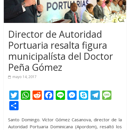
Director de Autoridad
Portuaria resalta figura
municipalísta del Doctor
Peña Gómez
mayo 14, 2017
T
W
R
F
Li
M
S
T
M
w
h
e
ac
n
e
k
el
e
C
itt
at
d
e
e
ss
y
e
ss
o
Santo Domingo. Víctor Gómez Casanova, director de la
er
s
di
b
e
p
gr
a
m
Autoridad Portuaria Dominicana (Apordom), resaltó los