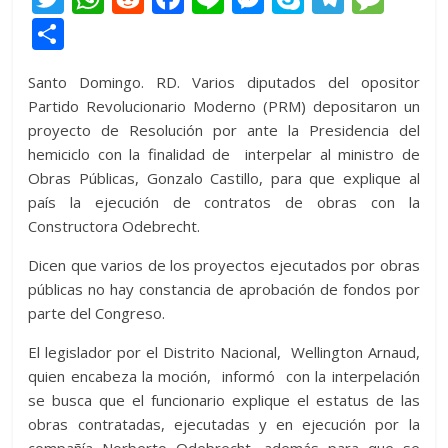
w
h
e
ac
n
e
k
el
e
C
itt
at
d
e
e
ss
y
e
ss
o
Santo Domingo. RD. Varios diputados del opositor
er
s
di
b
e
p
gr
a
m
Partido Revolucionario Moderno (PRM) depositaron un
A
t
o
n
e
a
g
p
proyecto de Resolución por ante la Presidencia del
p
o
g
m
e
ar
hemiciclo con la finalidad de interpelar al ministro de
Obras Públicas, Gonzalo Castillo, para que explique al
p
k
er
ti
país la ejecución de contratos de obras con la
r
Constructora Odebrecht.
Dicen que varios de los proyectos ejecutados por obras
públicas no hay constancia de aprobación de fondos por
parte del Congreso.
El legislador por el Distrito Nacional, Wellington Arnaud,
quien encabeza la moción, informó con la interpelación
se busca que el funcionario explique el estatus de las
obras contratadas, ejecutadas y en ejecución por la
compañía Norberto Odebrecht, además para que se