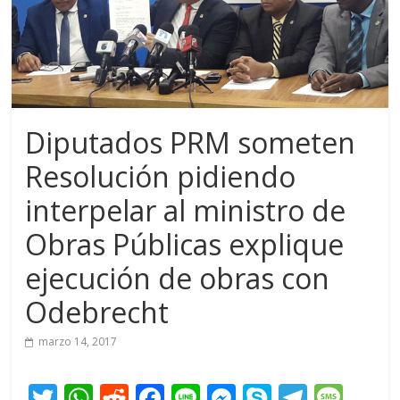
Diputados PRM someten
Resolución pidiendo
interpelar al ministro de
Obras Públicas explique
ejecución de obras con
Odebrecht
marzo 14, 2017
T
W
R
F
Li
M
S
T
M