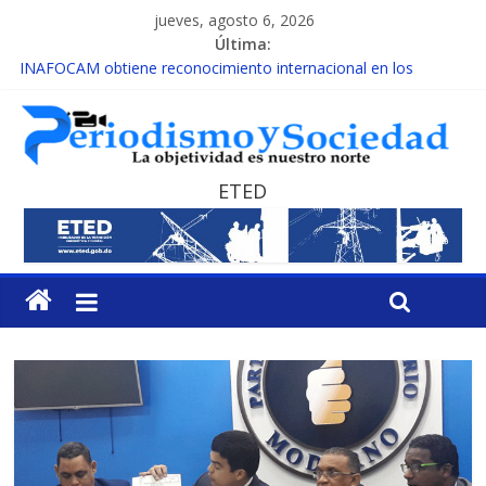
jueves, agosto 6, 2026
Última:
INAFOCAM obtiene reconocimiento internacional en los
Premios Latam Digital 2026
15 de febrero de cada año es Día Nacional de la lucha contra el
cáncer infantil
EL ENFOQUE UNILATERAL DE LA COALICIÓN
MESCyT y Universidad Albizu apoyarán rehabilitación de
ETED
reclusos
MESCyT presenta calendario de Consulta Nacional por la
Educación