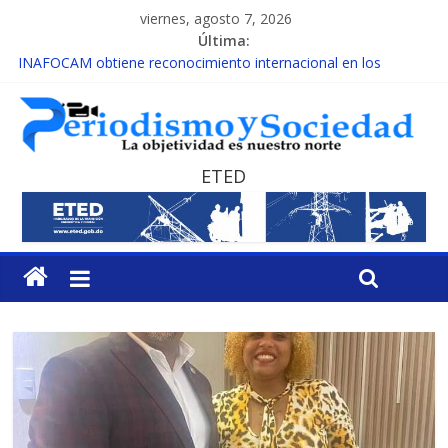
viernes, agosto 7, 2026
Última:
INAFOCAM obtiene reconocimiento internacional en los
Premios Latam Digital 2026
15 de febrero de cada año es Día Nacional de la lucha contra el
cáncer infantil
EL ENFOQUE UNILATERAL DE LA COALICIÓN
MESCyT y Universidad Albizu apoyarán rehabilitación de
ETED
reclusos
MESCyT presenta calendario de Consulta Nacional por la
Educación