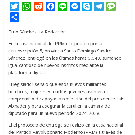
T
W
R
F
Li
M
S
T
M
w
h
e
ac
n
e
k
el
e
C
itt
at
d
e
e
ss
y
e
ss
o
Tulio Sánchez. La Redacción
er
s
di
b
e
p
gr
a
m
A
t
o
n
e
a
g
p
En la casa nacional del PRM el diputado por la
circunscripción 5, provincia Santo Domingo Sandro
p
o
g
m
e
ar
Sánchez, entregó en las últimas horas 5,549, sumando
p
k
er
ti
igual cantidad de nuevos inscritos mediante la
r
plataforma digital.
El legislador señaló que esos nuevos militantes
hombres, mujeres y muchos jóvenes asumen el
compromiso de apoyar la reelección del presidente Luis
Abinader y para asegurar la curul en la cámara de
diputado para un nuevo periodo 2024-2028.
El el protocolo de entrega se realizó en la casa nacional
del Partido Revolucionario Moderno (PRM) a través de