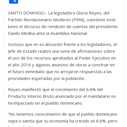
itt
at
d
e
e
ss
y
e
ss
o
SANTO DOMINGO.- La legisladora Gloria Reyes, del
er
s
di
b
e
p
gr
a
m
Partido Revolucionario Moderno (PRM), cuestionó este
A
t
o
n
e
a
g
p
lunes el discurso de rendición de cuentas del presidente
p
o
g
m
e
ar
Danilo Medina ante la Asamblea Nacional.
p
k
er
ti
Sostuvo que en su alocución frente a los legisladores, el
r
Jefe de Estado realizó una serie de afirmaciones sobre
el uso de los recursos aprobados al Poder Ejecutivo en
el año 2016 y algunos anuncios de obras a construir en
el futuro inmediato que no arrojaron respuestas a las
prioridades esperadas por la población.
Reyes manifestó que el crecimiento del 6.6% del
Producto Interno Bruto anunciado por el mandatario no
ha impactado en el pueblo dominicano.
“No tenemos conocimiento de que el pueblo dominicano
sepa o sienta que su economía ha crecido un 6.6%, pero