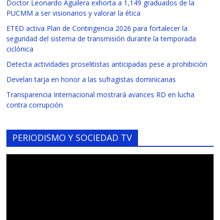
Doctor Leonardo Aguilera exhorta a 1,149 graduados de la
PUCMM a ser visionarios y valorar la ética
ETED activa Plan de Contingencia 2026 para fortalecer la
seguridad del sistema de transmisión durante la temporada
ciclónica
Detecta actividades proselitistas anticipadas pese a prohibición
Develan tarja en honor a las sufragistas dominicanas
Transparencia Internacional mostrará avances RD en lucha
contra corrupción
PERIODISMO Y SOCIEDAD TV
Reproductor
de
vídeo