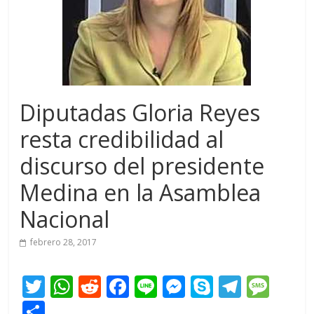
Diputadas Gloria Reyes
resta credibilidad al
discurso del presidente
Medina en la Asamblea
Nacional
febrero 28, 2017
T
W
R
F
Li
M
S
T
M
w
h
e
ac
n
e
k
el
e
C