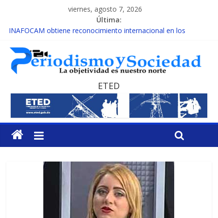
viernes, agosto 7, 2026
Última:
INAFOCAM obtiene reconocimiento internacional en los
Premios Latam Digital 2026
15 de febrero de cada año es Día Nacional de la lucha contra el
cáncer infantil
EL ENFOQUE UNILATERAL DE LA COALICIÓN
MESCyT y Universidad Albizu apoyarán rehabilitación de
ETED
reclusos
MESCyT presenta calendario de Consulta Nacional por la
Educación