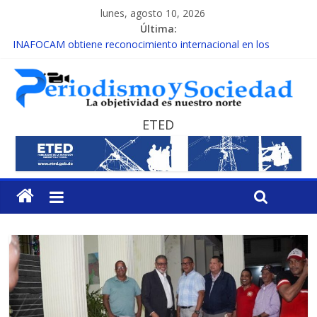
lunes, agosto 10, 2026
Última:
INAFOCAM obtiene reconocimiento internacional en los
Premios Latam Digital 2026
15 de febrero de cada año es Día Nacional de la lucha contra el
cáncer infantil
EL ENFOQUE UNILATERAL DE LA COALICIÓN
MESCyT y Universidad Albizu apoyarán rehabilitación de
ETED
reclusos
MESCyT presenta calendario de Consulta Nacional por la
Educación