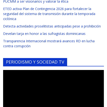
PUCMM a ser visionarios y valorar la ética
ETED activa Plan de Contingencia 2026 para fortalecer la
seguridad del sistema de transmisión durante la temporada
ciclónica
Detecta actividades proselitistas anticipadas pese a prohibición
Develan tarja en honor a las sufragistas dominicanas
Transparencia Internacional mostrará avances RD en lucha
contra corrupción
PERIODISMO Y SOCIEDAD TV
Reproductor
de
vídeo