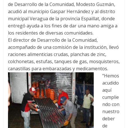
A
t
o
n
e
a
g
p
de Desarrollo de la Comunidad, Modesto Guzmán,
p
o
g
m
e
ar
acudió al municipio Gaspar Hernández y al distrito
p
k
er
municipal Veragua de la provincia Espaillat, donde
ti
entregó ayuda a los fines de dar una mano amiga a
r
los residentes de diversas comunidades.
El director de Desarrollo de la Comunidad,
acompañado de una comisión de la institución, llevó
raciones alimenticias crudas, planchas de zinc,
colchonetas, estufas, tanques de gas, mosquisteros,
canastillas para embarazadas y medicamentos.
“Hemos
acudido
aquí
cumplie
ndo con
nuestro
deber
de