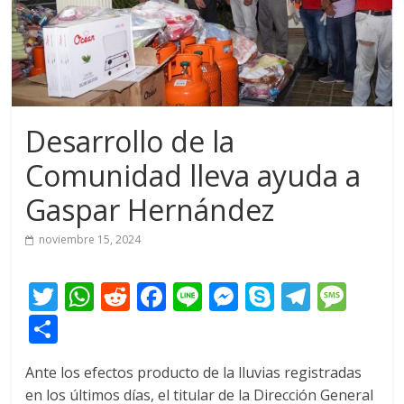
Desarrollo de la
Comunidad lleva ayuda a
Gaspar Hernández
noviembre 15, 2024
T
W
R
F
Li
M
S
T
M
w
h
e
ac
n
e
k
el
e
C
itt
at
d
e
e
ss
y
e
ss
o
Ante los efectos producto de la lluvias registradas
er
s
di
b
e
p
gr
a
m
en los últimos días, el titular de la Dirección General