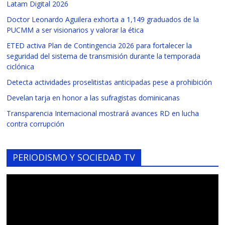
Latam Digital 2026
Doctor Leonardo Aguilera exhorta a 1,149 graduados de la
PUCMM a ser visionarios y valorar la ética
ETED activa Plan de Contingencia 2026 para fortalecer la
seguridad del sistema de transmisión durante la temporada
ciclónica
Detecta actividades proselitistas anticipadas pese a prohibición
Develan tarja en honor a las sufragistas dominicanas
Transparencia Internacional mostrará avances RD en lucha
contra corrupción
PERIODISMO Y SOCIEDAD TV
Reproductor
de
vídeo