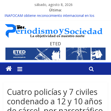
sábado, agosto 8, 2026
Última:
INAFOCAM obtiene reconocimiento internacional en los
Premios Latam Digital 2026
15 de febrero de cada año es Día Nacional de la lucha contra el
cáncer infantil
EL ENFOQUE UNILATERAL DE LA COALICIÓN
MESCyT y Universidad Albizu apoyarán rehabilitación de
ETED
reclusos
MESCyT presenta calendario de Consulta Nacional por la
Educación
Cuatro policías y 7 civiles
condenado a 12 y 10 años
de cárcel por narcotráfico