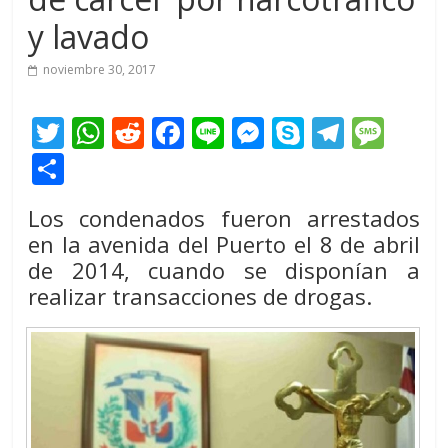
y lavado
noviembre 30, 2017
T
W
R
F
Li
M
S
T
M
w
h
e
ac
n
e
k
el
e
C
itt
at
d
e
e
ss
y
e
ss
o
Los condenados fueron arrestados
er
s
di
b
e
p
gr
a
m
en la avenida del Puerto el 8 de abril
A
t
o
n
e
a
g
p
de 2014, cuando se disponían a
p
o
g
m
e
ar
realizar transacciones de drogas.
p
k
er
ti
r