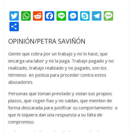
T
W
R
F
Li
M
S
T
M
w
h
e
ac
n
e
k
el
e
C
itt
at
d
e
e
ss
y
e
ss
o
OPINIÓN/PETRA SAVIÑÓN
er
s
di
b
e
p
gr
a
m
A
t
o
n
e
a
g
p
Gente que cobra por un trabajo y no lo hace, que
p
o
g
m
e
encarga una labor y no la paga. Trabajo pagado y no
ar
realizado, trabajo realizado y no pagado, son los
p
k
er
ti
términos en justicia para proceder contra estos
r
abusadores.
Personas que toman prestado y violan sus propios
plazos, que cogen fiao y no saldan, que mienten de
forma descarada para justificar su comportamiento o
que ni siquiera dan una respuesta a su falta de
compromiso.