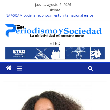
jueves, agosto 6, 2026
Última:
INAFOCAM obtiene reconocimiento internacional en los
Premios Latam Digital 2026
15 de febrero de cada año es Día Nacional de la lucha contra el
cáncer infantil
EL ENFOQUE UNILATERAL DE LA COALICIÓN
MESCyT y Universidad Albizu apoyarán rehabilitación de
ETED
reclusos
MESCyT presenta calendario de Consulta Nacional por la
Educación