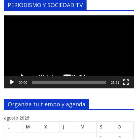
PERIODISMO Y SOCIEDAD TV
Reproductor
de
vídeo
00:00
26:21
Organiza tu tiempo y agenda
agosto 2026
L
M
X
J
V
S
D
1
2