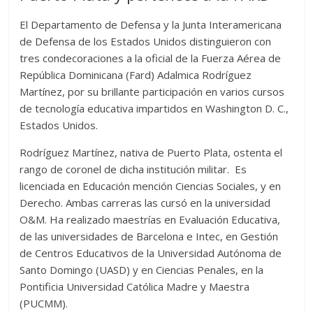
A
t
o
n
e
a
g
p
p
o
g
m
e
ar
El Departamento de Defensa y la Junta Interamericana
de Defensa de los Estados Unidos distinguieron con
p
k
er
ti
tres condecoraciones a la oficial de la Fuerza Aérea de
r
República Dominicana (Fard) Adalmica Rodríguez
Martínez, por su brillante participación en varios cursos
de tecnología educativa impartidos en Washington D. C.,
Estados Unidos.
Rodríguez Martínez, nativa de Puerto Plata, ostenta el
rango de coronel de dicha institución militar. Es
licenciada en Educación mención Ciencias Sociales, y en
Derecho. Ambas carreras las cursó en la universidad
O&M. Ha realizado maestrías en Evaluación Educativa,
de las universidades de Barcelona e Intec, en Gestión
de Centros Educativos de la Universidad Autónoma de
Santo Domingo (UASD) y en Ciencias Penales, en la
Pontificia Universidad Católica Madre y Maestra
(PUCMM).