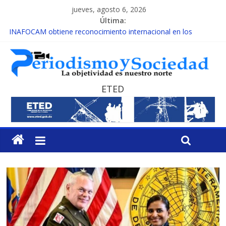
jueves, agosto 6, 2026
Última:
INAFOCAM obtiene reconocimiento internacional en los
Premios Latam Digital 2026
15 de febrero de cada año es Día Nacional de la lucha contra el
cáncer infantil
EL ENFOQUE UNILATERAL DE LA COALICIÓN
MESCyT y Universidad Albizu apoyarán rehabilitación de
ETED
reclusos
MESCyT presenta calendario de Consulta Nacional por la
Educación