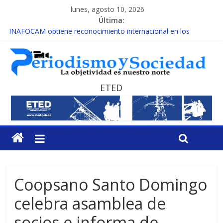
lunes, agosto 10, 2026
Última:
INAFOCAM obtiene reconocimiento internacional en los
Premios Latam Digital 2026
15 de febrero de cada año es Día Nacional de la lucha contra el
cáncer infantil
EL ENFOQUE UNILATERAL DE LA COALICIÓN
MESCyT y Universidad Albizu apoyarán rehabilitación de
ETED
reclusos
MESCyT presenta calendario de Consulta Nacional por la
Educación
Coopsano Santo Domingo
celebra asamblea de
socios e informa de