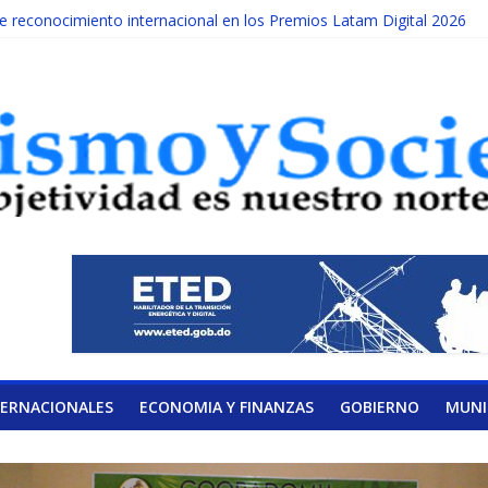
reconocimiento internacional en los Premios Latam Digital 2026
ada año es Día Nacional de la lucha contra el cáncer infantil
LATERAL DE LA COALICIÓN
ad Albizu apoyarán rehabilitación de reclusos
alendario de Consulta Nacional por la Educación
TERNACIONALES
ECONOMIA Y FINANZAS
GOBIERNO
MUNI