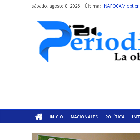
sábado, agosto 8, 2026
Última:
INAFOCAM obtiene 
15 de febrero de c
EL ENFOQUE UNI
MESCyT y Universid
MESCyT presenta c
INICIO
NACIONALES
POLÍTICA
IN