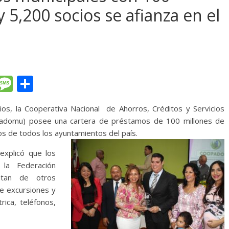
 5,200 socios se afianza en el
T
M
C
l
e
o
s, la Cooperativa Nacional de Ahorros, Créditos y Servicios
e
ss
m
opadomu) posee una cartera de préstamos de 100 millones de
gr
a
p
 de todos los ayuntamientos del país.
a
g
ar
explicó que los
m
e
ti
la Federación
r
utan de otros
e excursiones y
rica, teléfonos,