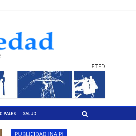
ETED
CIPALES
SALUD
PUBLICIDAD INAIPI