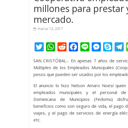
millones para prestar y
mercado.
marzo 13, 2017
T
W
R
F
Li
M
S
w
h
e
ac
n
e
k
e
SAN CRISTÓBAL.- En apenas 7 años de servicio
itt
at
d
e
e
ss
y
Múltiples de los Empleados Municipales (Co
er
s
di
b
e
p
pesos que pueden ser usados por los empleados
A
t
o
n
e
El anuncio lo hizo Nelson Amaro Noesí quien 
p
o
g
empleados municipales y el personal de 
p
k
er
Dominicana de Municipios (Fedomu) disfr
beneficios como son seguro de vida, el pago d
viajes, y el pago de servicios de energía eléct
etc.