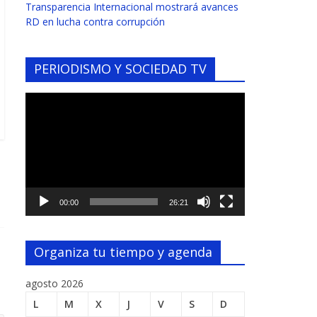
Transparencia Internacional mostrará avances
RD en lucha contra corrupción
PERIODISMO Y SOCIEDAD TV
Reproductor
de
vídeo
00:00
26:21
Organiza tu tiempo y agenda
agosto 2026
L
M
X
J
V
S
D