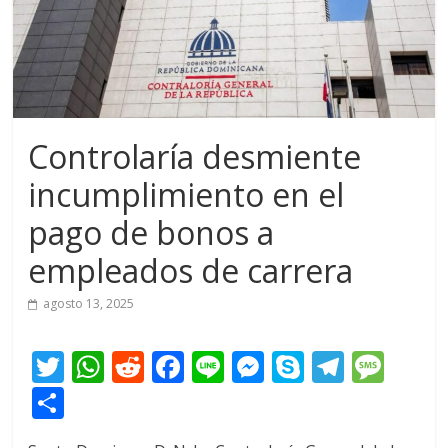
Controlaría desmiente
incumplimiento en el
pago de bonos a
empleados de carrera
agosto 13, 2025
T
W
R
F
Li
M
S
T
M
w
h
e
ac
n
e
k
el
e
C
itt
at
d
e
e
ss
y
e
ss
o