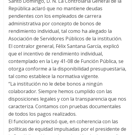
Santo Domingo, D. N. La Controlaría General de la
er
s
di
b
e
p
gr
a
m
República aclaró que no mantiene deudas
A
t
o
n
e
a
g
p
pendientes con los empleados de carrera
p
o
g
m
e
ar
administrativa por concepto de bonos de
p
k
er
rendimiento individual, tal como ha alegado la
ti
Asociación de Servidores Públicos de la institución.
r
El contralor general, Félix Santana García, explicó
que el incentivo de rendimiento individual,
contemplado en la Ley 41-08 de Función Pública, se
otorga conforme a la disponibilidad presupuestaria,
tal como establece la normativa vigente.
“La institución no le debe bonos a ningún
colaborador. Siempre hemos cumplido con las
disposiciones legales y con la transparencia que nos
caracteriza. Contamos con pruebas documentales
de todos los pagos realizados.
El funcionario precisó que, en coherencia con las
políticas de equidad impulsadas por el presidente de