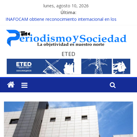
lunes, agosto 10, 2026
Última:
INAFOCAM obtiene reconocimiento internacional en los
Premios Latam Digital 2026
15 de febrero de cada año es Día Nacional de la lucha contra el
cáncer infantil
EL ENFOQUE UNILATERAL DE LA COALICIÓN
MESCyT y Universidad Albizu apoyarán rehabilitación de
ETED
reclusos
MESCyT presenta calendario de Consulta Nacional por la
Educación