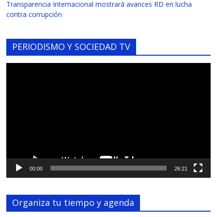
Transparencia Internacional mostrará avances RD en lucha
contra corrupción
PERIODISMO Y SOCIEDAD TV
Reproductor
de
vídeo
00:00
26:21
Organiza tu tiempo y agenda