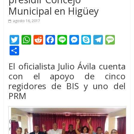
Municipal en Higüey
agosto 16, 2017
T
W
R
F
Li
M
S
T
M
w
h
e
ac
n
e
k
el
e
C
itt
at
d
e
e
ss
y
e
ss
o
El oficialista Julio Ávila cuenta
er
s
di
b
e
p
gr
a
m
con el apoyo de cinco
A
t
o
n
e
a
g
p
regidores de BIS y uno del
p
o
g
m
e
ar
PRM
p
k
er
ti
r
(
r