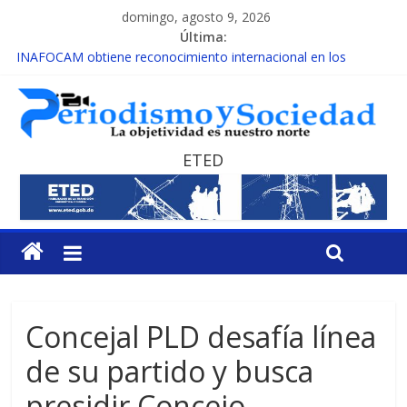
domingo, agosto 9, 2026
Última:
INAFOCAM obtiene reconocimiento internacional en los
Premios Latam Digital 2026
15 de febrero de cada año es Día Nacional de la lucha contra el
cáncer infantil
EL ENFOQUE UNILATERAL DE LA COALICIÓN
MESCyT y Universidad Albizu apoyarán rehabilitación de
ETED
reclusos
MESCyT presenta calendario de Consulta Nacional por la
Educación
Concejal PLD desafía línea
de su partido y busca
presidir Concejo