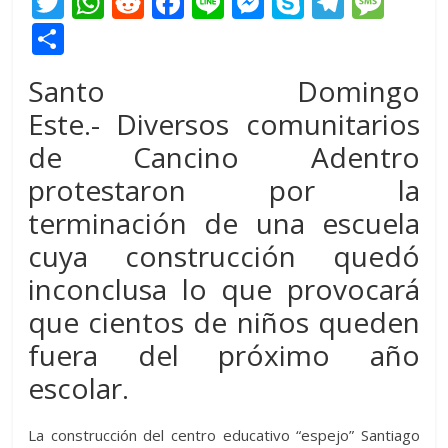
T
W
R
F
Li
M
S
T
M
w
h
e
ac
n
e
k
el
e
C
itt
at
d
e
e
ss
y
e
ss
o
Santo Domingo
er
s
di
b
e
p
gr
a
m
Este.- Diversos comunitarios
A
t
o
n
e
a
g
p
de Cancino Adentro
p
o
g
m
e
ar
protestaron por la
p
k
er
ti
terminación de una escuela
r
cuya construcción quedó
inconclusa lo que provocará
que cientos de niños queden
fuera del próximo año
escolar.
La construcción del centro educativo “espejo” Santiago