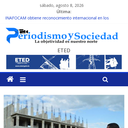
sábado, agosto 8, 2026
Última:
INAFOCAM obtiene reconocimiento internacional en los
Premios Latam Digital 2026
15 de febrero de cada año es Día Nacional de la lucha contra el
cáncer infantil
EL ENFOQUE UNILATERAL DE LA COALICIÓN
MESCyT y Universidad Albizu apoyarán rehabilitación de
ETED
reclusos
MESCyT presenta calendario de Consulta Nacional por la
Educación