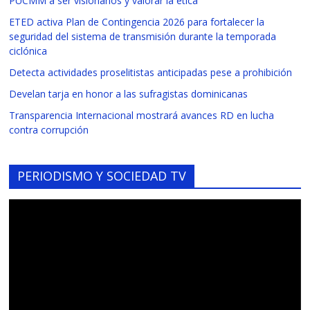
PUCMM a ser visionarios y valorar la ética
ETED activa Plan de Contingencia 2026 para fortalecer la
seguridad del sistema de transmisión durante la temporada
ciclónica
Detecta actividades proselitistas anticipadas pese a prohibición
Develan tarja en honor a las sufragistas dominicanas
Transparencia Internacional mostrará avances RD en lucha
contra corrupción
PERIODISMO Y SOCIEDAD TV
Reproductor
de
vídeo