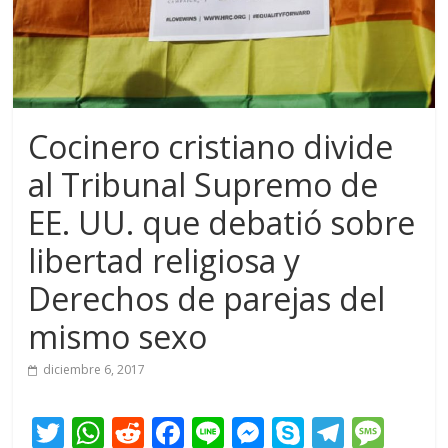
Cocinero cristiano divide
al Tribunal Supremo de
EE. UU. que debatió sobre
libertad religiosa y
Derechos de parejas del
mismo sexo
diciembre 6, 2017
T
W
R
F
Li
M
S
T
M