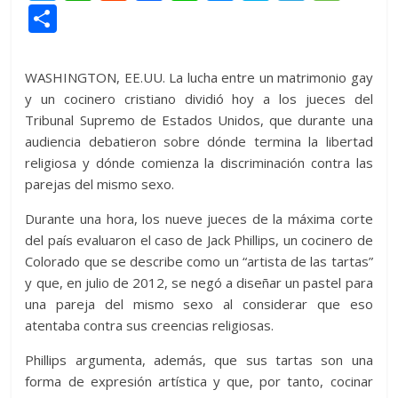
w
h
e
ac
n
e
k
el
e
C
itt
at
d
e
e
ss
y
e
ss
o
er
s
di
b
e
p
gr
a
m
WASHINGTON, EE.UU. La lucha entre un matrimonio gay
A
t
o
n
e
a
g
p
y un cocinero cristiano dividió hoy a los jueces del
p
o
g
m
e
Tribunal Supremo de Estados Unidos, que durante una
ar
audiencia debatieron sobre dónde termina la libertad
p
k
er
ti
religiosa y dónde comienza la discriminación contra las
r
parejas del mismo sexo.
Durante una hora, los nueve jueces de la máxima corte
del país evaluaron el caso de Jack Phillips, un cocinero de
Colorado que se describe como un “artista de las tartas”
y que, en julio de 2012, se negó a diseñar un pastel para
una pareja del mismo sexo al considerar que eso
atentaba contra sus creencias religiosas.
Phillips argumenta, además, que sus tartas son una
forma de expresión artística y que, por tanto, cocinar