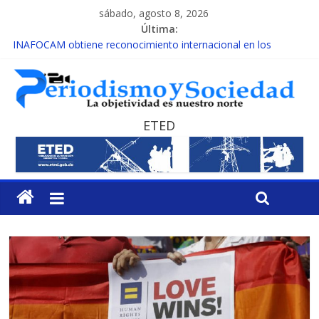
sábado, agosto 8, 2026
Última:
INAFOCAM obtiene reconocimiento internacional en los
Premios Latam Digital 2026
15 de febrero de cada año es Día Nacional de la lucha contra el
cáncer infantil
EL ENFOQUE UNILATERAL DE LA COALICIÓN
MESCyT y Universidad Albizu apoyarán rehabilitación de
ETED
reclusos
MESCyT presenta calendario de Consulta Nacional por la
Educación