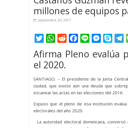
millones de equipos p
septiembre 20, 2017
T
W
R
F
Li
M
S
w
h
e
ac
n
e
k
e
Afirma Pleno evalúa p
itt
at
d
e
e
ss
y
el 2020.
er
s
di
b
e
p
A
t
o
n
e
SANTIAGO. – El presidente de la Junta Central
p
o
g
ciudad, que existe aún una deuda que sobre
p
k
er
escanear las actas en las elecciones del 2016.
Expuso que el pleno de esa institución evalúa
electorales del año 2020.
La autoridad electoral dominicana, conversó