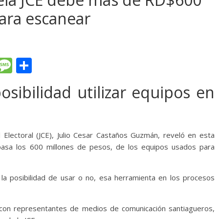
ara escanear
T
M
C
l
e
o
osibilidad utilizar equipos en
e
ss
m
gr
a
p
a
g
ar
 Electoral (JCE), Julio Cesar Castaños Guzmán, reveló en esta
m
e
ti
pasa los 600 millones de pesos, de los equipos usados para
r
 la posibilidad de usar o no, esa herramienta en los procesos
 con representantes de medios de comunicación santiagueros,