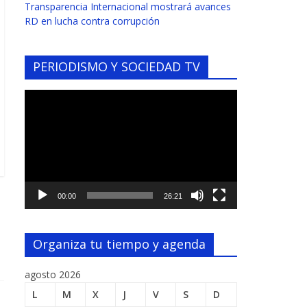
Transparencia Internacional mostrará avances
RD en lucha contra corrupción
PERIODISMO Y SOCIEDAD TV
Reproductor
de
vídeo
00:00
26:21
Organiza tu tiempo y agenda
agosto 2026
L
M
X
J
V
S
D