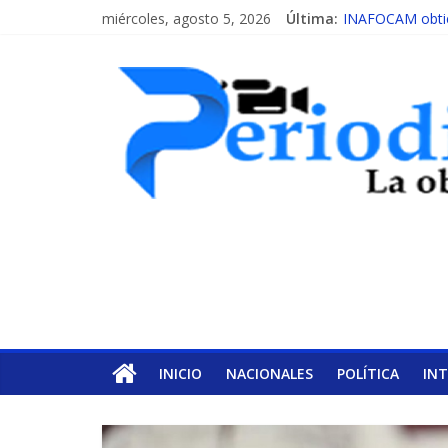
miércoles, agosto 5, 2026
Última:
INAFOCAM obtien
15 de febrero de
EL ENFOQUE U
MESCyT y Univer
MESCyT presenta
INICIO
NACIONALES
POLÍTICA
IN