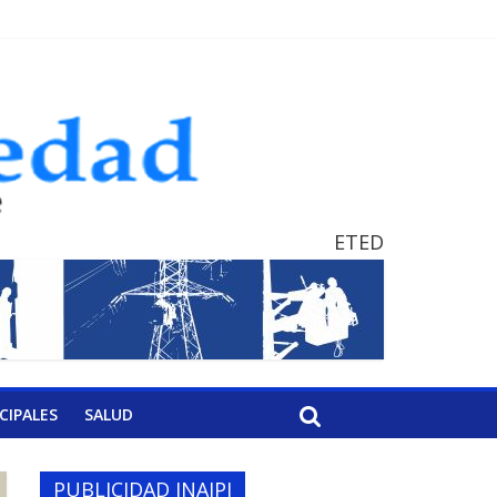
ETED
CIPALES
SALUD
PUBLICIDAD INAIPI