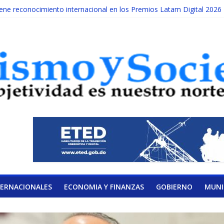
e reconocimiento internacional en los Premios Latam Digital 2026
 cada año es Día Nacional de la lucha contra el cáncer infantil
NILATERAL DE LA COALICIÓN
sidad Albizu apoyarán rehabilitación de reclusos
 calendario de Consulta Nacional por la Educación
TERNACIONALES
ECONOMIA Y FINANZAS
GOBIERNO
MUNI