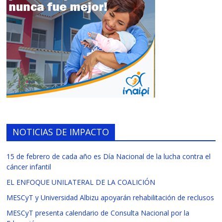
NOTICIAS DE IMPACTO
15 de febrero de cada año es Día Nacional de la lucha contra el
cáncer infantil
EL ENFOQUE UNILATERAL DE LA COALICIÓN
MESCyT y Universidad Albizu apoyarán rehabilitación de reclusos
MESCyT presenta calendario de Consulta Nacional por la