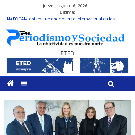
jueves, agosto 6, 2026
Última:
INAFOCAM obtiene reconocimiento internacional en los
Premios Latam Digital 2026
15 de febrero de cada año es Día Nacional de la lucha contra el
cáncer infantil
EL ENFOQUE UNILATERAL DE LA COALICIÓN
MESCyT y Universidad Albizu apoyarán rehabilitación de
ETED
reclusos
MESCyT presenta calendario de Consulta Nacional por la
Educación