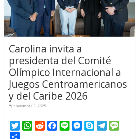
Carolina invita a
presidenta del Comité
Olímpico Internacional a
Juegos Centroamericanos
y del Caribe 2026
noviembre 3, 2025
T
W
R
F
Li
M
S
T
M
w
h
e
ac
n
e
k
el
e
C