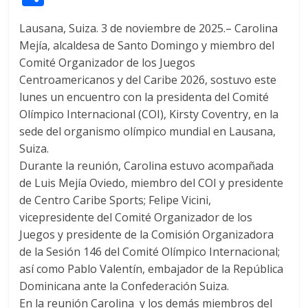
itt
at
d
e
e
ss
y
e
ss
o
Lausana, Suiza. 3 de noviembre de 2025.– Carolina
er
s
di
b
e
p
gr
a
m
Mejía, alcaldesa de Santo Domingo y miembro del
A
t
o
n
e
a
g
p
Comité Organizador de los Juegos
p
o
g
m
e
ar
Centroamericanos y del Caribe 2026, sostuvo este
p
k
er
lunes un encuentro con la presidenta del Comité
ti
Olímpico Internacional (COI), Kirsty Coventry, en la
r
sede del organismo olímpico mundial en Lausana,
Suiza.
Durante la reunión, Carolina estuvo acompañada
de Luis Mejía Oviedo, miembro del COI y presidente
de Centro Caribe Sports; Felipe Vicini,
vicepresidente del Comité Organizador de los
Juegos y presidente de la Comisión Organizadora
de la Sesión 146 del Comité Olímpico Internacional;
así como Pablo Valentín, embajador de la República
Dominicana ante la Confederación Suiza.
En la reunión Carolina y los demás miembros del