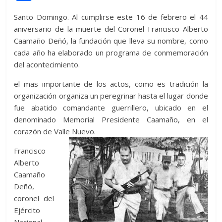
itt
at
d
e
e
ss
y
e
ss
o
Santo Domingo. Al cumplirse este 16 de febrero el 44
er
s
di
b
e
p
gr
a
m
aniversario de la muerte del Coronel Francisco Alberto
A
t
o
n
e
a
g
p
Caamaño Deñó, la fundación que lleva su nombre, como
p
o
g
m
e
ar
cada año ha elaborado un programa de conmemoración
del acontecimiento.
p
k
er
ti
r
el mas importante de los actos, como es tradición la
organización organiza un peregrinar hasta el lugar donde
fue abatido comandante guerrillero, ubicado en el
denominado Memorial Presidente Caamaño, en el
corazón de Valle Nuevo.
Francisco
Alberto
Caamaño
Deñó,
coronel del
Ejército
Nacional,