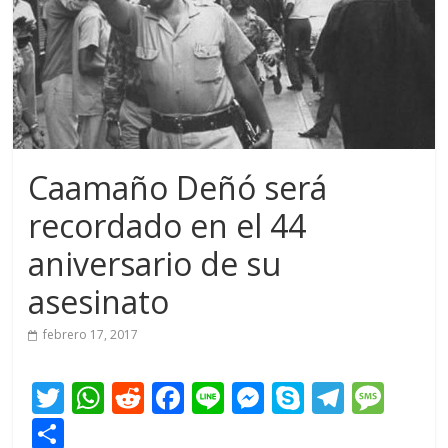
Caamaño Deñó será
recordado en el 44
aniversario de su
asesinato
febrero 17, 2017
T
W
R
F
Li
M
S
T
M
w
h
e
ac
n
e
k
el
e
C