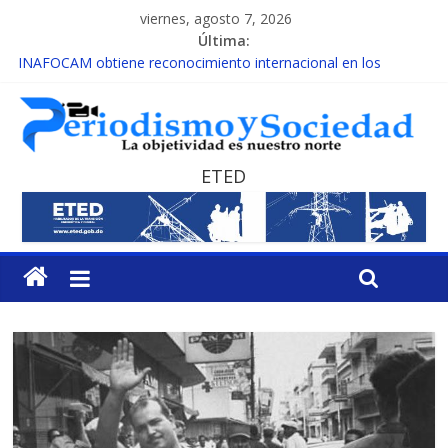
viernes, agosto 7, 2026
Última:
INAFOCAM obtiene reconocimiento internacional en los
Premios Latam Digital 2026
15 de febrero de cada año es Día Nacional de la lucha contra el
cáncer infantil
EL ENFOQUE UNILATERAL DE LA COALICIÓN
MESCyT y Universidad Albizu apoyarán rehabilitación de
ETED
reclusos
MESCyT presenta calendario de Consulta Nacional por la
Educación