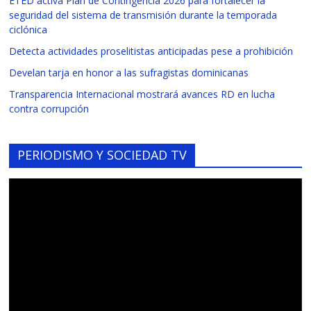
ETED activa Plan de Contingencia 2026 para fortalecer la
seguridad del sistema de transmisión durante la temporada
ciclónica
Detecta actividades proselitistas anticipadas pese a prohibición
Develan tarja en honor a las sufragistas dominicanas
Transparencia Internacional mostrará avances RD en lucha
contra corrupción
PERIODISMO Y SOCIEDAD TV
Reproductor
de
vídeo