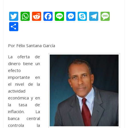
T
W
R
F
Li
M
S
T
M
w
h
e
ac
n
e
k
el
e
C
itt
at
d
e
e
ss
y
e
ss
o
er
s
di
b
e
p
gr
a
m
Por Félix Santana García
A
t
o
n
e
a
g
p
La oferta de
p
o
g
m
e
ar
dinero tiene un
p
k
er
ti
efecto
importante en
r
el nivel de la
actividad
económica y en
la tasa de
inflación. La
banca central
controla la