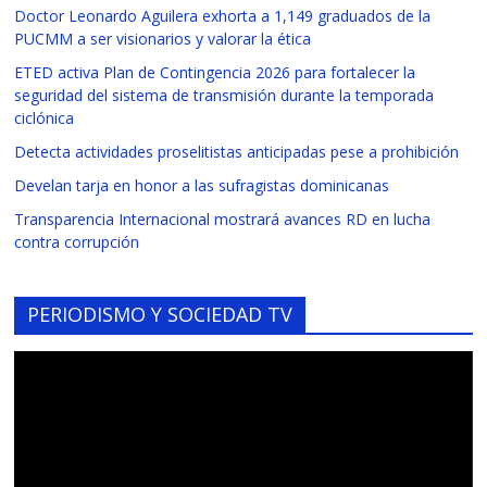
Doctor Leonardo Aguilera exhorta a 1,149 graduados de la
PUCMM a ser visionarios y valorar la ética
ETED activa Plan de Contingencia 2026 para fortalecer la
seguridad del sistema de transmisión durante la temporada
ciclónica
Detecta actividades proselitistas anticipadas pese a prohibición
Develan tarja en honor a las sufragistas dominicanas
Transparencia Internacional mostrará avances RD en lucha
contra corrupción
PERIODISMO Y SOCIEDAD TV
Reproductor
de
vídeo