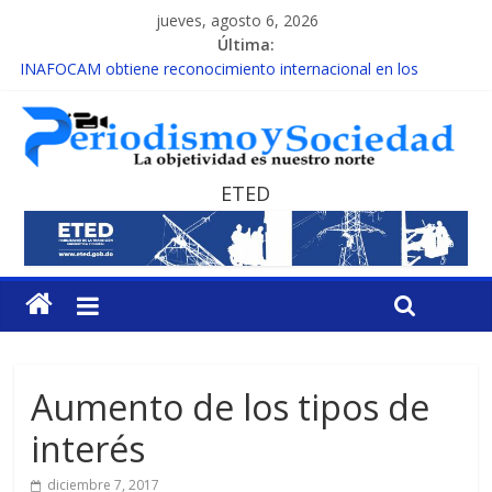
jueves, agosto 6, 2026
Última:
INAFOCAM obtiene reconocimiento internacional en los
Premios Latam Digital 2026
15 de febrero de cada año es Día Nacional de la lucha contra el
cáncer infantil
EL ENFOQUE UNILATERAL DE LA COALICIÓN
MESCyT y Universidad Albizu apoyarán rehabilitación de
ETED
reclusos
MESCyT presenta calendario de Consulta Nacional por la
Educación
Aumento de los tipos de
interés
diciembre 7, 2017