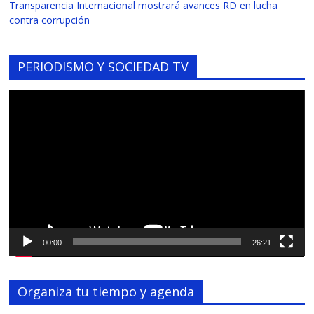
Transparencia Internacional mostrará avances RD en lucha
contra corrupción
PERIODISMO Y SOCIEDAD TV
Reproductor
de
vídeo
00:00
26:21
Organiza tu tiempo y agenda