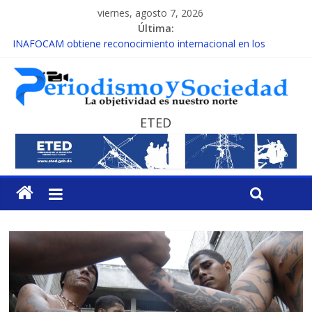
viernes, agosto 7, 2026
Última:
INAFOCAM obtiene reconocimiento internacional en los
Premios Latam Digital 2026
15 de febrero de cada año es Día Nacional de la lucha contra el
cáncer infantil
EL ENFOQUE UNILATERAL DE LA COALICIÓN
MESCyT y Universidad Albizu apoyarán rehabilitación de
ETED
reclusos
MESCyT presenta calendario de Consulta Nacional por la
Educación