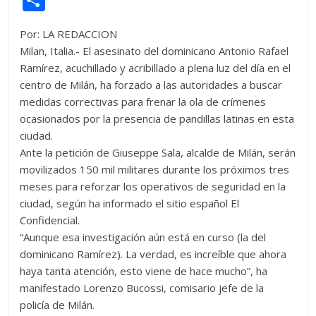
itt
at
d
e
e
ss
y
e
ss
o
Por: LA REDACCION
er
s
di
b
e
p
gr
a
m
Milan, Italia.- El asesinato del dominicano Antonio Rafael
A
t
o
n
e
a
g
p
Ramírez, acuchillado y acribillado a plena luz del día en el
p
o
g
m
e
ar
centro de Milán, ha forzado a las autoridades a buscar
medidas correctivas para frenar la ola de crímenes
p
k
er
ti
ocasionados por la presencia de pandillas latinas en esta
r
ciudad.
Ante la petición de Giuseppe Sala, alcalde de Milán, serán
movilizados 150 mil militares durante los próximos tres
meses para reforzar los operativos de seguridad en la
ciudad, según ha informado el sitio español El
Confidencial.
“Aunque esa investigación aún está en curso (la del
dominicano Ramírez). La verdad, es increíble que ahora
haya tanta atención, esto viene de hace mucho”, ha
manifestado Lorenzo Bucossi, comisario jefe de la
policía de Milán.