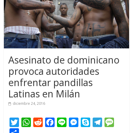
Asesinato de dominicano
provoca autoridades
enfrentar pandillas
Latinas en Milán
diciembre 24, 2016
T
W
R
F
Li
M
S
T
M
w
h
e
ac
n
e
k
el
e
C