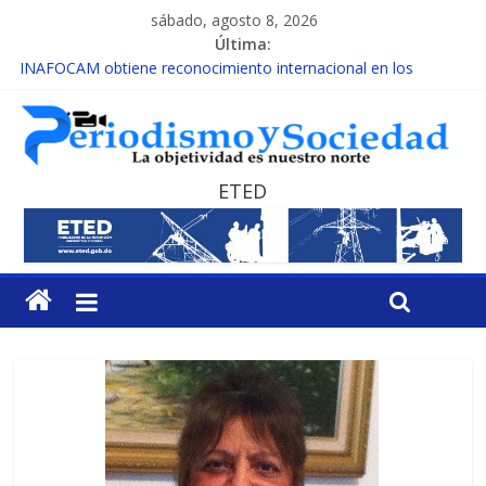
sábado, agosto 8, 2026
Última:
INAFOCAM obtiene reconocimiento internacional en los
Premios Latam Digital 2026
15 de febrero de cada año es Día Nacional de la lucha contra el
cáncer infantil
EL ENFOQUE UNILATERAL DE LA COALICIÓN
MESCyT y Universidad Albizu apoyarán rehabilitación de
ETED
reclusos
MESCyT presenta calendario de Consulta Nacional por la
Educación