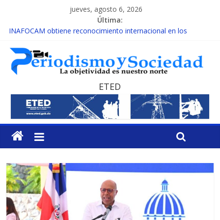
jueves, agosto 6, 2026
Última:
INAFOCAM obtiene reconocimiento internacional en los
Premios Latam Digital 2026
15 de febrero de cada año es Día Nacional de la lucha contra el
cáncer infantil
EL ENFOQUE UNILATERAL DE LA COALICIÓN
MESCyT y Universidad Albizu apoyarán rehabilitación de
ETED
reclusos
MESCyT presenta calendario de Consulta Nacional por la
Educación