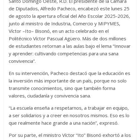
Santo Domingo Oeste, R.D. El presidente de la Cámara
er
s
di
b
e
p
gr
a
m
de Diputados, Alfredo Pacheco, encabezó este lunes 25
A
t
o
n
e
a
g
p
de agosto la apertura oficial del Año Escolar 2025-2026,
p
o
g
m
e
ar
junto al ministro de Industria, Comercio y MIPYMES,
Víctor –Ito– Bisonó, en un acto celebrado en el
p
k
er
ti
Politécnico Víctor Pascual Agüero. Más de dos millones
r
de estudiantes retornan a las aulas bajo el lema “Innovar
y aprender: cultivando competencias para una sana
convivencia”.
En su intervención, Pacheco destacó que la educación es
la inversión más importante de un país, porque no solo
transmite conocimientos, sino que también forma
valores, ciudadanía y convivencia sana.
“La escuela enseña a respetarnos, a trabajar en equipo,
a ser solidarios y a creer en nosotros mismos. Eso es lo
que realmente hace grande a una nación”, expresó.
Por su parte, el ministro Víctor “Ito” Bisonó exhortó a los