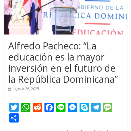
Alfredo Pacheco: “La
educación es la mayor
inversión en el futuro de
la República Dominicana”
agosto 26, 2025
T
W
R
F
Li
M
S
T
M
w
h
e
ac
n
e
k
el
e
C
itt
at
d
e
e
ss
y
e
ss
o