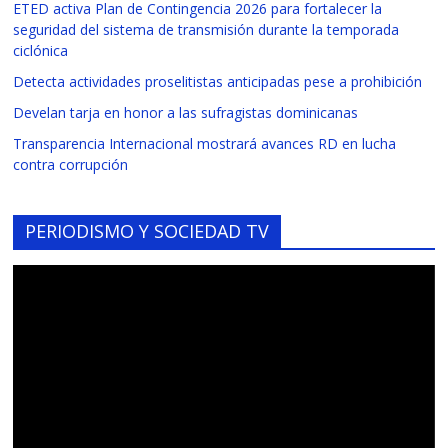
ETED activa Plan de Contingencia 2026 para fortalecer la
seguridad del sistema de transmisión durante la temporada
ciclónica
Detecta actividades proselitistas anticipadas pese a prohibición
Develan tarja en honor a las sufragistas dominicanas
Transparencia Internacional mostrará avances RD en lucha
contra corrupción
PERIODISMO Y SOCIEDAD TV
Reproductor
de
vídeo