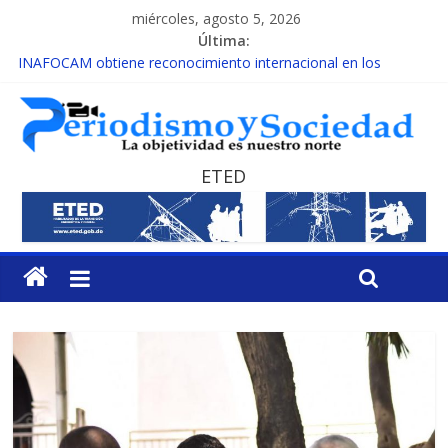
miércoles, agosto 5, 2026
Última:
INAFOCAM obtiene reconocimiento internacional en los
Premios Latam Digital 2026
15 de febrero de cada año es Día Nacional de la lucha contra el
cáncer infantil
EL ENFOQUE UNILATERAL DE LA COALICIÓN
MESCyT y Universidad Albizu apoyarán rehabilitación de
ETED
reclusos
MESCyT presenta calendario de Consulta Nacional por la
Educación