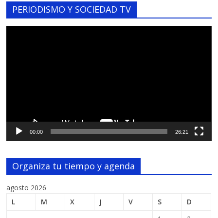
PERIODISMO Y SOCIEDAD TV
Reproductor
de
vídeo
00:00
26:21
Organiza tu tiempo y agenda
agosto 2026
L
M
X
J
V
S
D