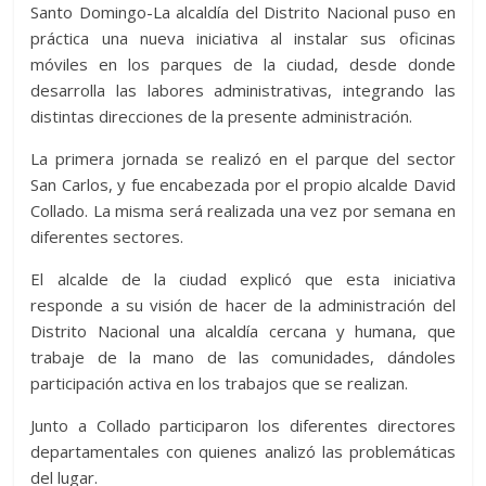
Santo Domingo-La alcaldía del Distrito Nacional puso en
er
s
di
b
e
p
gr
a
m
práctica una nueva iniciativa al instalar sus oficinas
A
t
o
n
e
a
g
p
móviles en los parques de la ciudad, desde donde
p
o
g
m
e
ar
desarrolla las labores administrativas, integrando las
distintas direcciones de la presente administración.
p
k
er
ti
r
La primera jornada se realizó en el parque del sector
San Carlos, y fue encabezada por el propio alcalde David
Collado. La misma será realizada una vez por semana en
diferentes sectores.
El alcalde de la ciudad explicó que esta iniciativa
responde a su visión de hacer de la administración del
Distrito Nacional una alcaldía cercana y humana, que
trabaje de la mano de las comunidades, dándoles
participación activa en los trabajos que se realizan.
Junto a Collado participaron los diferentes directores
departamentales con quienes analizó las problemáticas
del lugar.