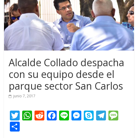
Alcalde Collado despacha
con su equipo desde el
parque sector San Carlos
junio 7, 2017
T
W
R
F
Li
M
S
T
M
w
h
e
ac
n
e
k
el
e
C
itt
at
d
e
e
ss
y
e
ss
o