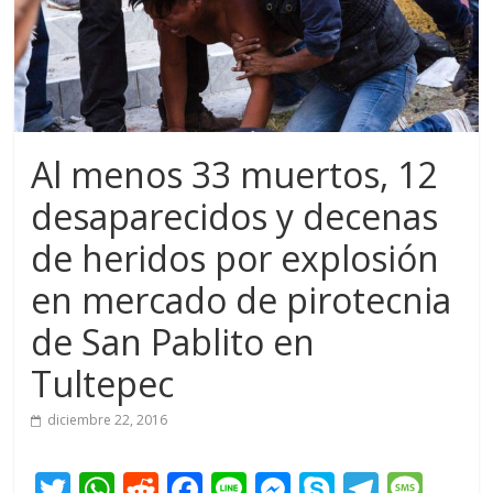
Al menos 33 muertos, 12
desaparecidos y decenas
de heridos por explosión
en mercado de pirotecnia
de San Pablito en
Tultepec
diciembre 22, 2016
T
W
R
F
Li
M
S
T
M