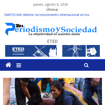
jueves, agosto 6, 2026
Última:
INAFOCAM obtiene reconocimiento internacional en los
Premios Latam Digital 2026
15 de febrero de cada año es Día Nacional de la lucha contra el
cáncer infantil
EL ENFOQUE UNILATERAL DE LA COALICIÓN
MESCyT y Universidad Albizu apoyarán rehabilitación de
ETED
reclusos
MESCyT presenta calendario de Consulta Nacional por la
Educación