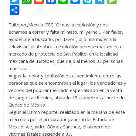
w
h
e
ac
n
e
k
el
e
C
itt
at
d
e
e
ss
y
e
ss
o
Tultepec,Mexico. EFE “Oímos la explosión y nos
er
s
di
b
e
p
gr
a
m
echamos a correr y falta mi nieto, mi yerno… Por favor,
A
t
o
n
e
a
g
p
ayúdenme a buscarlo, por favor”, dijo una mujer a la
p
o
g
m
e
ar
televisión local sobre la explosión de este martes en el
mercado de pirotecnia de San Pablito, en la localidad
p
k
er
ti
mexicana de Tultepec, que dejó al menos 33 personas
r
muertas.
Angustia, dolor y confusión es el sentimiento entre las
personas que se encontraban el lugar, los vendedores y
vecinos del popular mercado especializado en la venta
de fuegos artificiales, ubicado 45 kilómetros al norte de
Ciudad de México.
Según el último reporte, realizado en la mañana de este
miércoles por el procurador general del Estado de
México, Alejandro Gómez Sánchez, el número de
víctimas fatales asciende a 33.