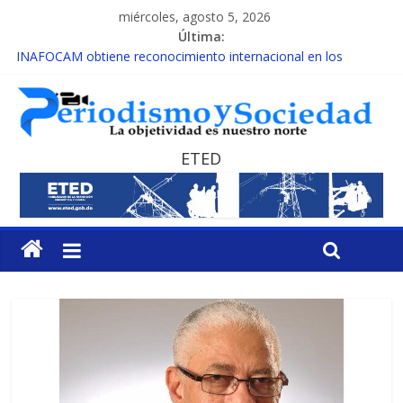
miércoles, agosto 5, 2026
Última:
INAFOCAM obtiene reconocimiento internacional en los
Premios Latam Digital 2026
15 de febrero de cada año es Día Nacional de la lucha contra el
cáncer infantil
EL ENFOQUE UNILATERAL DE LA COALICIÓN
MESCyT y Universidad Albizu apoyarán rehabilitación de
ETED
reclusos
MESCyT presenta calendario de Consulta Nacional por la
Educación