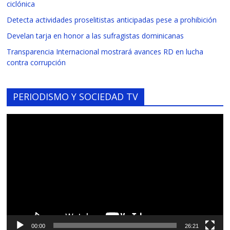
ciclónica
Detecta actividades proselitistas anticipadas pese a prohibición
Develan tarja en honor a las sufragistas dominicanas
Transparencia Internacional mostrará avances RD en lucha
contra corrupción
PERIODISMO Y SOCIEDAD TV
Reproductor
de
vídeo
00:00
26:21