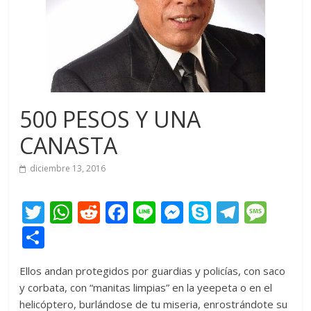
500 PESOS Y UNA
CANASTA
diciembre 13, 2016
T
W
R
F
Li
M
S
T
M
w
h
e
ac
n
e
k
el
e
C
itt
at
d
e
e
ss
y
e
ss
o
Ellos andan protegidos por guardias y policías, con saco
er
s
di
b
e
p
gr
a
m
y corbata, con “manitas limpias” en la yeepeta o en el
A
t
o
n
e
a
g
p
helicóptero, burlándose de tu miseria, enrostrándote su