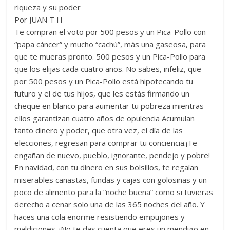
p
o
g
m
e
ar
riqueza y su poder
Por JUAN T H
p
k
er
ti
Te compran el voto por 500 pesos y un Pica-Pollo con
r
“papa cáncer” y mucho “cachú”, más una gaseosa, para
que te mueras pronto. 500 pesos y un Pica-Pollo para
que los elijas cada cuatro años. No sabes, infeliz, que
por 500 pesos y un Pica-Pollo está hipotecando tu
futuro y el de tus hijos, que les estás firmando un
cheque en blanco para aumentar tu pobreza mientras
ellos garantizan cuatro años de opulencia Acumulan
tanto dinero y poder, que otra vez, el día de las
elecciones, regresan para comprar tu conciencia.¡Te
engañan de nuevo, pueblo, ignorante, pendejo y pobre!
En navidad, con tu dinero en sus bolsillos, te regalan
miserables canastas, fundas y cajas con golosinas y un
poco de alimento para la “noche buena” como si tuvieras
derecho a cenar solo una de las 365 noches del año. Y
haces una cola enorme resistiendo empujones y
maldiciones. ¡No te das cuenta que eres un mendigo en