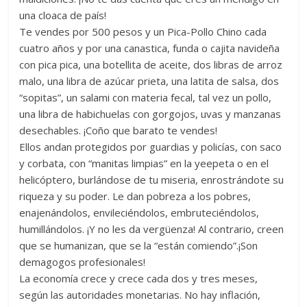
una cloaca de país!
Te vendes por 500 pesos y un Pica-Pollo Chino cada
cuatro años y por una canastica, funda o cajita navideña
con pica pica, una botellita de aceite, dos libras de arroz
malo, una libra de azúcar prieta, una latita de salsa, dos
“sopitas”, un salami con materia fecal, tal vez un pollo,
una libra de habichuelas con gorgojos, uvas y manzanas
desechables. ¡Coño que barato te vendes!
Ellos andan protegidos por guardias y policías, con saco
y corbata, con “manitas limpias” en la yeepeta o en el
helicóptero, burlándose de tu miseria, enrostrándote su
riqueza y su poder. Le dan pobreza a los pobres,
enajenándolos, envileciéndolos, embruteciéndolos,
humillándolos. ¡Y no les da vergüenza! Al contrario, creen
que se humanizan, que se la “están comiendo”.¡Son
demagogos profesionales!
La economía crece y crece cada dos y tres meses,
según las autoridades monetarias. No hay inflación,